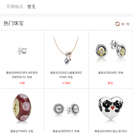
官网电话：
暂无
热门珠宝
换一组
潘多拉PANDORA ME系列
潘多拉2019活力盛夏系列Z
潘多拉290164D 耳饰
298553C01 耳饰
T0345 吊坠
￥98
￥1844
暂无
潘多拉750401 吊坠
潘多拉290553CZ 耳饰
潘多拉DISNEY迪士尼7914