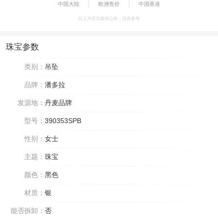
中国大陆
欧洲售价
中国香港
以上为官方媒体公价，仅供参考
珠宝参数
类别：
吊坠
品牌：
潘多拉
发源地：
丹麦品牌
型号：
390353SPB
性别：
女士
主题：
珠宝
颜色：
黑色
材质：
银
能否拆卸：
否