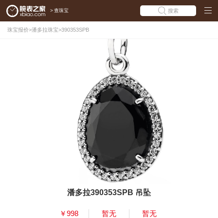
>
查珠宝
搜索
珠宝报价
>
潘多拉珠宝
>
390353SPB
潘多拉390353SPB 吊坠
￥998
暂无
暂无