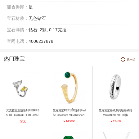
能否拆卸：
是
宝石材质：
无色钻石
宝石详情：
钻石: 2颗, 0.17克拉
官网电话：
4006237878
热门珠宝
换一组
梵克雅宝主题系列PIERRE
梵克雅宝PERLÉE系列Perl
梵克雅宝婚戒系列结婚戒指
S DE CARACTÈRE-VARI
ée Couleurs VCARP2720
VCARO9Y500 戒指
ATIONS conversation白金
0（大号） 手镯
暂无
￥145000
￥13400
指间戒 戒指