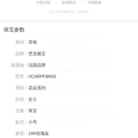
中国大陆
欧洲售价
中国香港
以上为官方媒体公价，仅供参考
珠宝参数
类别：
耳饰
品牌：
梵克雅宝
发源地：
法国品牌
型号：
VCARPFBK00
系列：
花朵系列
性别：
女士
主题：
珠宝
款式：
小号
材质：
18K玫瑰金