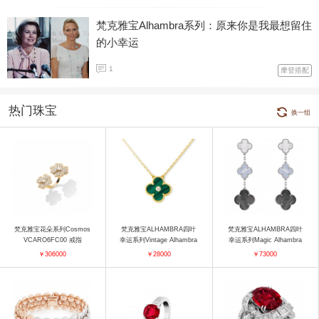
梵克雅宝Alhambra系列：原来你是我最想留住
的小幸运
1
摩登搭配
热门珠宝
换一组
梵克雅宝花朵系列Cosmos
梵克雅宝ALHAMBRA四叶
梵克雅宝ALHAMBRA四叶
VCARO6FC00 戒指
幸运系列Vintage Alhambra
幸运系列Magic Alhambra
VCARO49S00 吊坠
VCARN18800 耳饰
￥306000
￥28000
￥73000