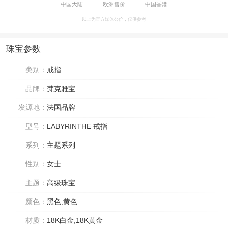
中国大陆
欧洲售价
中国香港
以上为官方媒体公价，仅供参考
珠宝参数
类别：
戒指
品牌：
梵克雅宝
发源地：
法国品牌
型号：
LABYRINTHE 戒指
系列：
主题系列
性别：
女士
主题：
高级珠宝
颜色：
黑色,黄色
材质：
18K白金,18K黄金