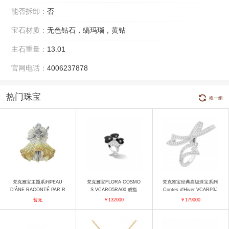
能否拆卸：
否
宝石材质：
无色钻石，缟玛瑙，黄钻
主石重量：
13.01
官网电话：
4006237878
热门珠宝
换一组
梵克雅宝主题系列PEAU
梵克雅宝FLORA COSMO
梵克雅宝经典高级珠宝系列
D'ÂNE RACONTÉ PAR R
S VCARO5RA00 戒指
Contes d'Hiver VCARP3J
obe Couleur du Soleil胸针
600 戒指
暂无
￥132000
￥179000
胸针