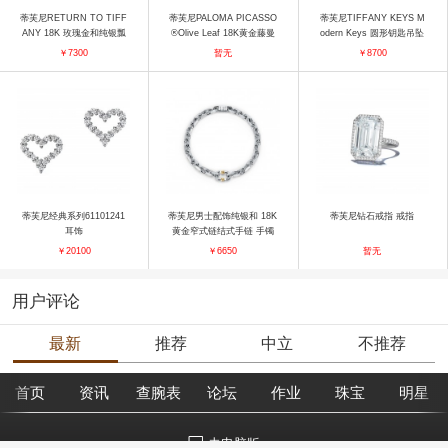
蒂芙尼RETURN TO TIFF
蒂芙尼PALOMA PICASSO
蒂芙尼TIFFANY KEYS M
ANY 18K 玫瑰金和纯银瓢
®Olive Leaf 18K黄金藤曼
odern Keys 圆形钥匙吊坠
虫耳环 耳饰
耳环 耳饰
吊坠
￥7300
暂无
￥8700
蒂芙尼经典系列61101241
蒂芙尼男士配饰纯银和 18K
蒂芙尼钻石戒指 戒指
耳饰
黄金窄式链结式手链 手镯
￥20100
￥6650
暂无
用户评论
最新
推荐
中立
不推荐
首页
资讯
查腕表
论坛
作业
珠宝
明星
去电脑版