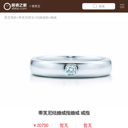
>
查珠宝
搜索
珠宝报价
>
蒂芙尼珠宝
>
结婚戒指
>
婚戒
蒂芙尼结婚戒指婚戒 戒指
￥20700
暂无
暂无