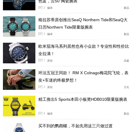
色蓝，云50”陶瓷腕表
2
编译
新品
格拉苏蒂原创推出SeaQ Northern Tide和SeaQ大
日历Northern Tide限量版腕表
3
编译
新品
欧米茄海马系列居然也有小众款？专业性和性价比
全拉满！
7
原创
品鉴
不同品牌矿物宝石作品，流行风强劲
环法五冠王同款！ RM X Colnago梅花陀飞轮，表
尽管各家称呼不同，有称“硬质宝石”、有称“玉石”、有
友+车迷的终极梦想！
称“装饰宝石”，但它们指向相同，我们取地质学上最原本
3
原创
文化
的称谓“矿物宝石”。
精工推出5 Sports本田小板凳HDB010限量版腕表
矿石能量玄学也席卷至制表领域，“生命力与保护之石”“智
慧与专注之石”“幸运机遇与能量疗愈之石”……就像星座命
6
编译
新品
理一样，“能量石”概念也可以增加腕表与人的互动，加强
买不到的鹦鹉螺，不如先用这三只做过渡
腕表与人的关系。