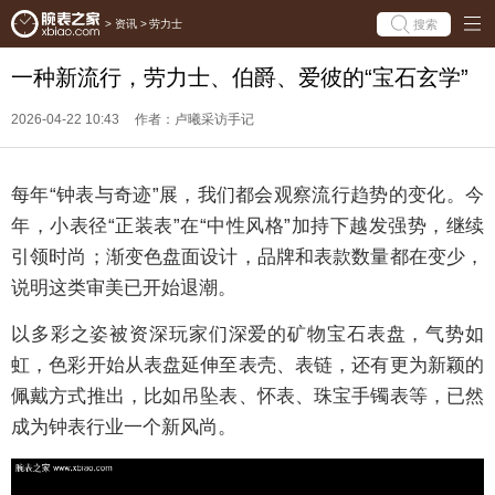
搜索
>
资讯
>
劳力士
一种新流行，劳力士、伯爵、爱彼的“宝石玄学”
2026-04-22 10:43
作者：卢曦采访手记
每年“钟表与奇迹”展，我们都会观察流行趋势的变化。今
年，小表径“正装表”在“中性风格”加持下越发强势，继续
引领时尚；渐变色盘面设计，品牌和表款数量都在变少，
说明这类审美已开始退潮。
以多彩之姿被资深玩家们深爱的矿物宝石表盘，气势如
虹，色彩开始从表盘延伸至表壳、表链，还有更为新颖的
佩戴方式推出，比如吊坠表、怀表、珠宝手镯表等，已然
成为钟表行业一个新风尚。