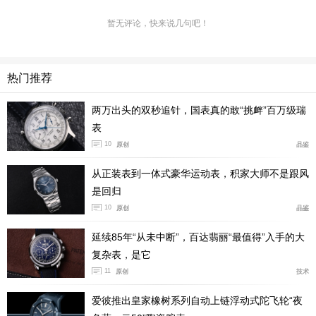
暂无评论，快来说几句吧！
热门推荐
两万出头的双秒追针，国表真的敢“挑衅”百万级瑞
表
10
原创
品鉴
从正装表到一体式豪华运动表，积家大师不是跟风
是回归
10
原创
品鉴
延续85年“从未中断”，百达翡丽“最值得”入手的大
复杂表，是它
11
原创
技术
爱彼推出皇家橡树系列自动上链浮动式陀飞轮“夜