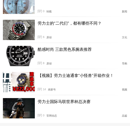
0
转载
新闻
劳力士的“二代们”，都有哪些不同？
6
原创
文化
酷感时尚 三款黑色系腕表推荐
8
原创
导购
【视频】劳力士迪通拿“小怪兽”开箱作业！
14
表家号
视频
劳力士国际马联世界杯总决赛
0
官网动态
品鉴