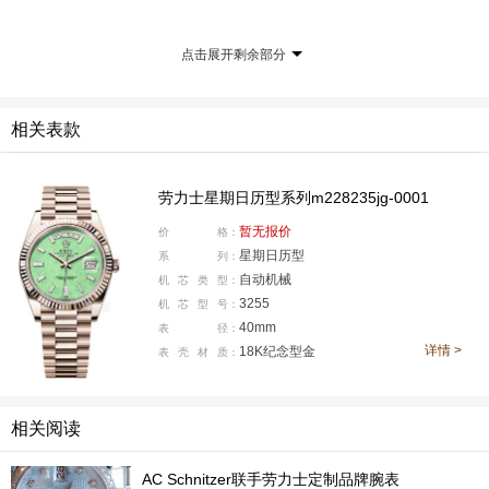
点击展开剩余部分
相关表款
劳力士星期日历型系列m228235jg-0001
暂无报价
价
格：
星期日历型
系
列：
自动机械
机
芯
类
型：
3255
机
芯
型
号：
40mm
表
径：
详情 >
18K纪念型金
表
壳
材
质：
相关阅读
AC Schnitzer联手劳力士定制品牌腕表