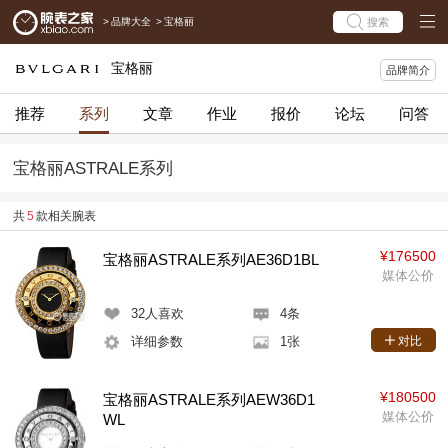
>
品牌大全
>
宝格丽
搜索
宝格丽
品牌简介
推荐
系列
文章
作业
报价
论坛
问答
宝格丽ASTRALE系列
共
5
款相关腕表
¥176500
宝格丽ASTRALE系列AE36D1BL
媒体公价
32
人喜欢
4条
详细参数
1张
对比
¥180500
宝格丽ASTRALE系列AEW36D1
媒体公价
WL