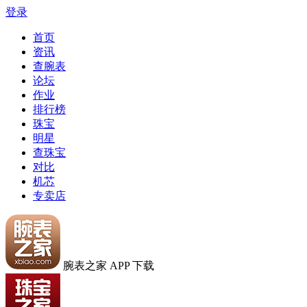
登录
首页
资讯
查腕表
论坛
作业
排行榜
珠宝
明星
查珠宝
对比
机芯
专卖店
腕表之家 APP 下载