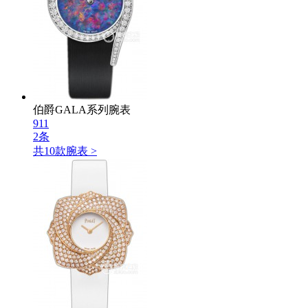
伯爵GALA系列腕表
911
2条
共
10
款腕表 >