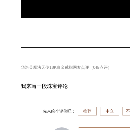
华洛芙魔法天使18K白金戒指
网友点评（
0
条点评）
我来写一段珠宝评论
先来给个评价吧：
推荐
中立
不