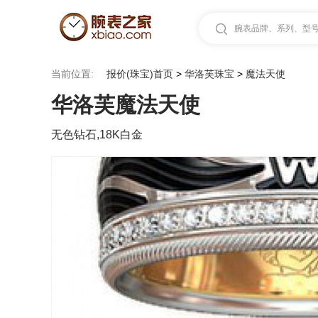
腕表品牌、系列、型号.
当前位置:
报价(珠宝)首页
>
华洛芙珠宝
>
魔法天使
华洛芙魔法天使
无色钻石,18K白金