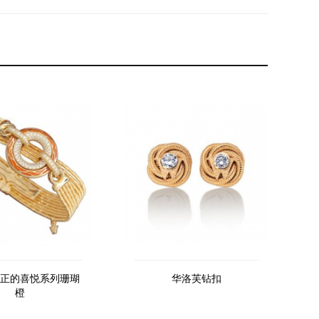
正的喜悦系列珊瑚
华洛芙钻扣
橙