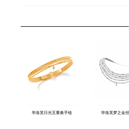
华洛芙日光五重奏手链
华洛芙梦之金