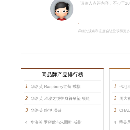
请输入点评内容，不少于1
详细的观点和态度会让您获得更
同品牌产品排行榜
1
1
华洛芙 Raspberry红莓 戒指
卡地亚
2
2
华洛芙 璀璨之悦护身符吊坠 项链
周大福
3
3
华洛芙 纯悦 项链
CHAU
4
华洛芙 罗密欧与朱丽叶 戒指
4
蒂芙尼