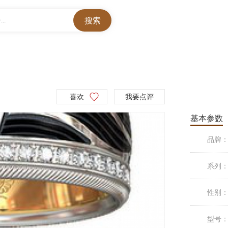
..
喜欢
我要点评
基本参数
品牌
系列
性别
型号