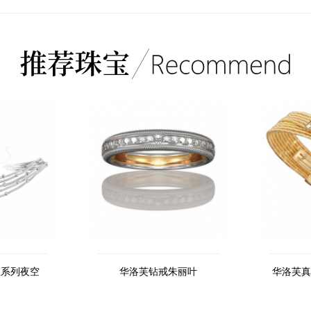
丝系列夜空
华洛芙钻戒朱丽叶
华洛芙真