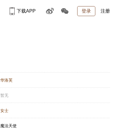
下载APP
登录
注册
：
华洛芙
：
暂无
：
女士
：
魔法天使