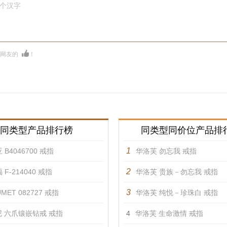
0个汉字
多网友的
！
同类型产品排行榜
同类型同价位产品排
1
 B4046700 戒指
华洛芙 勿忘我 戒指
2
 F-214040 戒指
华洛芙 贵族－勿忘我 戒指
3
MET 082727 戒指
华洛芙 纯悦－珍珠白 戒指
 六爪镶嵌钻戒 戒指
4
华洛芙 生命激情 戒指