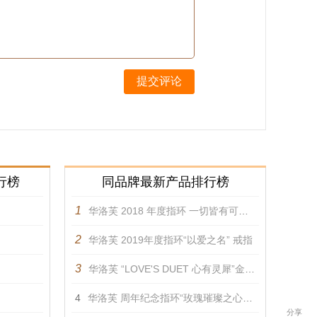
提交评论
行榜
同品牌最新产品排行榜
1
华洛芙 2018 年度指环 一切皆有可能 戒指
2
华洛芙 2019年度指环“以爱之名” 戒指
3
华洛芙 “LOVE'S DUET 心有灵犀”金丝编花手链 手镯
4
华洛芙 周年纪念指环“玫瑰璀璨之心” 吊坠
分享