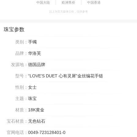
中国大陆
欧洲售价
中国香港
以上为官方媒体公价，仅供参考
珠宝参数
类别：
手镯
品牌：
华洛芙
发源地：
德国品牌
型号：
“LOVE'S DUET 心有灵犀”金丝编花手链
性别：
女士
主题：
珠宝
材质：
18K黄金
宝石材质：
无色钻石
官网电话：
0049-723128401-0