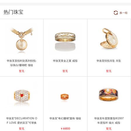
热门珠宝
换一组
华洛芙喜悦时刻系列恒悦-
华洛芙黃金之翼 戒指
华洛芙恒悦吊坠 吊坠
珍珠白/珊瑚橙 项链
暂无
暂无
暂无
华洛芙“DECLARATION O
华洛芙“奇幻珊瑚”圆饰 项链
华洛芙年度限量指环2007
F LOVE 爱的宣言”可替换
年度指环 烟火 戒指
圆饰 吊坠
暂无
￥44800
暂无