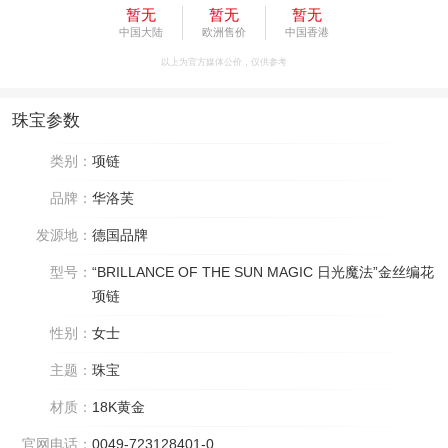
暂无
暂无
暂无
中国大陆
欧洲售价
中国香港
以上为官方媒体公价，仅供参考
珠宝参数
类别：
项链
品牌：
华洛芙
发源地：
德国品牌
型号：
“BRILLANCE OF THE SUN MAGIC 日光魔法”金丝编花
项链
性别：
女士
主题：
珠宝
材质：
18K黄金
官网电话：
0049-723128401-0