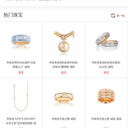
热门珠宝
换一组
华洛芙周年纪念指环“冰蓝
华洛芙喜悦时刻系列恒悦-
华洛芙喜悦时刻系列真悦-
璀璨之心” 戒指
珍珠白/珊瑚橙 项链
钻之悦 戒指
暂无
暂无
暂无
华洛芙“LIFE’S DELIGHT
华洛芙天使之耀 戒指
华洛芙天使之爱 戒指 戒指
生命之悦”金丝编花项链 项
链