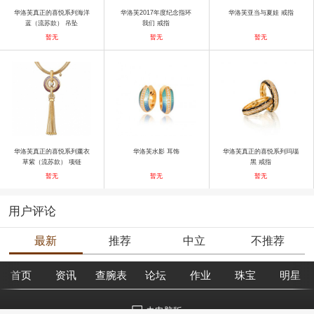
华洛芙真正的喜悦系列海洋
华洛芙2017年度纪念指环
华洛芙亚当与夏娃 戒指
蓝（流苏款） 吊坠
我们 戒指
暂无
暂无
暂无
华洛芙真正的喜悦系列薰衣
华洛芙水影 耳饰
华洛芙真正的喜悦系列玛瑙
草紫（流苏款） 项链
黑 戒指
暂无
暂无
暂无
用户评论
最新
推荐
中立
不推荐
首页
资讯
查腕表
论坛
作业
珠宝
明星
去电脑版