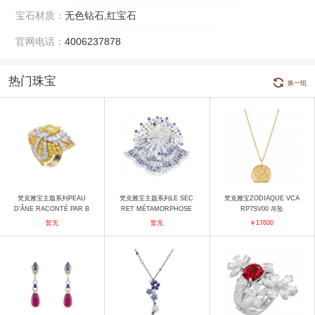
宝石材质：
无色钻石,红宝石
官网电话：
4006237878
热门珠宝
换一组
梵克雅宝主题系列PEAU
梵克雅宝主题系列LE SEC
梵克雅宝ZODIAQUE VCA
D'ÂNE RACONTÉ PAR B
RET MÉTAMORPHOSE
RP7SV00 吊坠
eaute celeste戒指 戒指
DU CYGNE 胸针 胸针
暂无
暂无
￥17600