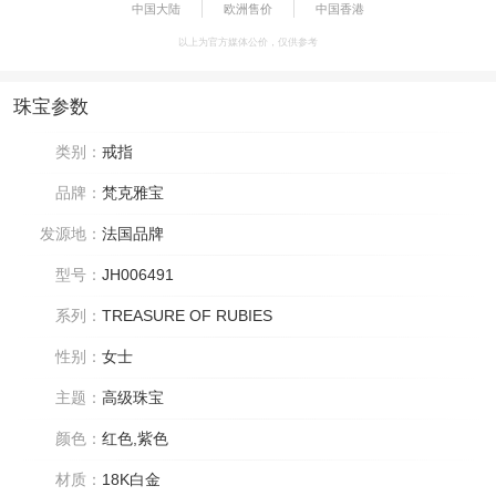
中国大陆
欧洲售价
中国香港
以上为官方媒体公价，仅供参考
珠宝参数
类别：
戒指
品牌：
梵克雅宝
发源地：
法国品牌
型号：
JH006491
系列：
TREASURE OF RUBIES
性别：
女士
主题：
高级珠宝
颜色：
红色,紫色
材质：
18K白金