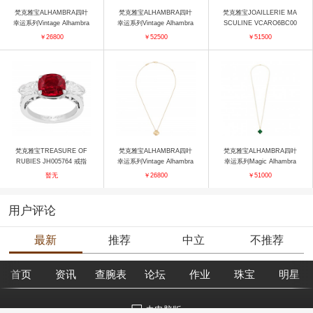
梵克雅宝ALHAMBRA四叶
梵克雅宝ALHAMBRA四叶
梵克雅宝JOAILLERIE MA
幸运系列Vintage Alhambra
幸运系列Vintage Alhambra
SCULINE VCARO6BC00
vcarp6i300 戒指
VCARO26N00 戒指
胸针
￥26800
￥52500
￥51500
梵克雅宝TREASURE OF
梵克雅宝ALHAMBRA四叶
梵克雅宝ALHAMBRA四叶
RUBIES JH005764 戒指
幸运系列Vintage Alhambra
幸运系列Magic Alhambra
vcarp4kl00 吊坠
VCARO3MG00 项链
暂无
￥26800
￥51000
用户评论
最新
推荐
中立
不推荐
首页
资讯
查腕表
论坛
作业
珠宝
明星
去电脑版