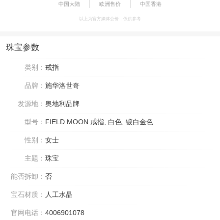
中国大陆
欧洲售价
中国香港
以上为官方媒体公价，仅供参考
珠宝参数
类别：
戒指
品牌：
施华洛世奇
发源地：
奥地利品牌
型号：
FIELD MOON 戒指, 白色, 镀白金色
性别：
女士
主题：
珠宝
能否拆卸：
否
宝石材质：
人工水晶
官网电话：
4006901078