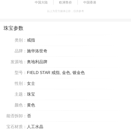
中国大陆
欧洲售价
中国香港
以上为官方媒体公价，仅供参考
珠宝参数
类别：
戒指
品牌：
施华洛世奇
发源地：
奥地利品牌
型号：
FIELD STAR 戒指, 金色, 镀金色
性别：
女士
主题：
珠宝
颜色：
黄色
能否拆卸：
否
宝石材质：
人工水晶