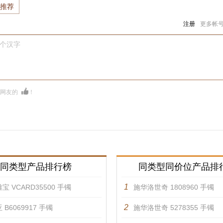
推荐
注册
更多帐
0个汉字
多网友的
！
同类型产品排行榜
同类型同价位产品排
1
宝 VCARD35500 手镯
施华洛世奇 1808960 手镯
2
 B6069917 手镯
施华洛世奇 5278355 手镯