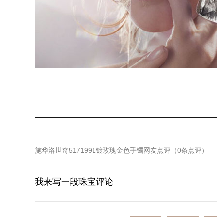
施华洛世奇5171991镀玫瑰金色手镯
网友点评（
0
条点评）
我来写一段珠宝评论