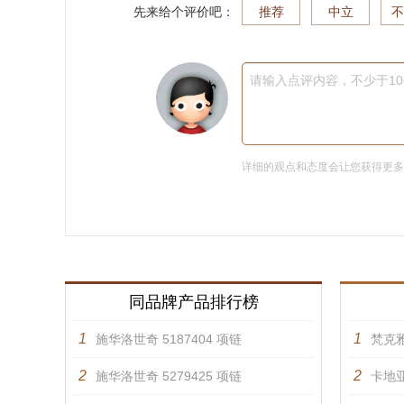
先来给个评价吧：
推荐
中立
不
请输入点评内容，不少于1
详细的观点和态度会让您获得更
同品牌产品排行榜
1
1
施华洛世奇 5187404 项链
梵克雅
2
2
施华洛世奇 5279425 项链
卡地亚