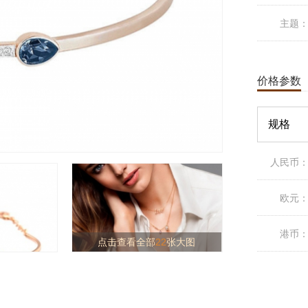
主题
价格参数
规格
人民币
欧元
港币
点击查看全部
22
张大图