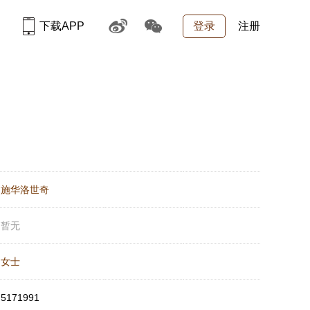
下载APP
登录
注册
：
施华洛世奇
：
暂无
：
女士
：
5171991