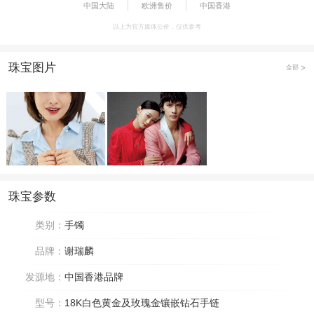
中国大陆
欧洲售价
中国香港
以上为官方媒体公价，仅供参考
珠宝图片
全部
珠宝参数
类别：
手镯
品牌：
谢瑞麟
发源地：
中国香港品牌
型号：
18K白色黄金及玫瑰金镶嵌钻石手链