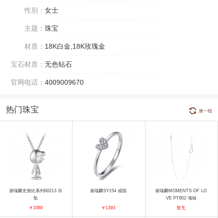
性别：
女士
主题：
珠宝
材质：
18K白金,18K玫瑰金
宝石材质：
无色钻石
官网电话：
4009009670
热门珠宝
换一组
谢瑞麟史努比系列60213 吊
谢瑞麟SY154 戒指
谢瑞麟MOMENTS OF LO
坠
VE PT802 项链
￥3380
￥1393
暂无