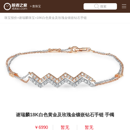
>
查珠宝
搜索
珠宝报价
>
谢瑞麟珠宝
>
18K白色黄金及玫瑰金镶嵌钻石手链
谢瑞麟18K白色黄金及玫瑰金镶嵌钻石手链 手镯
￥6990
暂无
暂无