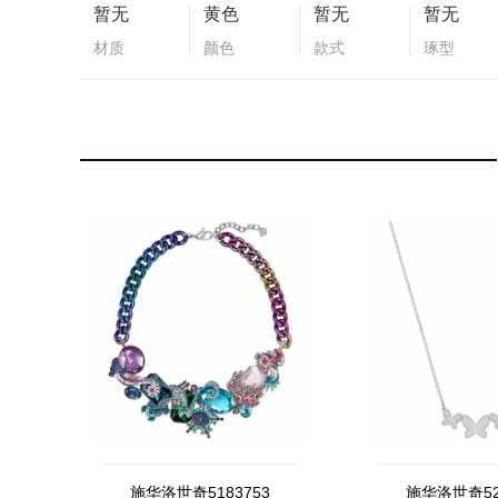
暂无
黄色
暂无
暂无
材质
颜色
款式
琢型
施华洛世奇5183753
施华洛世奇52