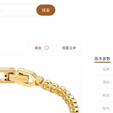
..
喜欢
我要点评
基本参数
品牌
系列
性别
型号