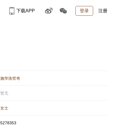
下载APP
登录
注册
：
施华洛世奇
：
暂无
：
女士
：
5278353