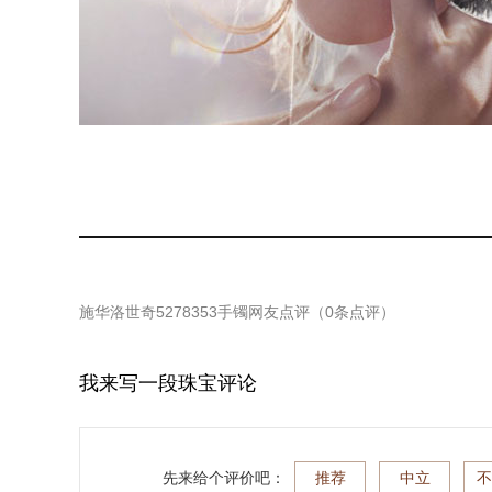
施华洛世奇5278353手镯
网友点评（
0
条点评）
我来写一段珠宝评论
先来给个评价吧：
推荐
中立
不