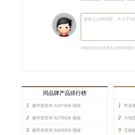
请输入点评内容，不少于1
详细的观点和态度会让您获得更
同品牌产品排行榜
1
1
施华洛世奇 5187404 项链
梵克雅
2
2
施华洛世奇 5279425 项链
卡地亚
3
3
施华洛世奇 5469989 项链
宝格丽