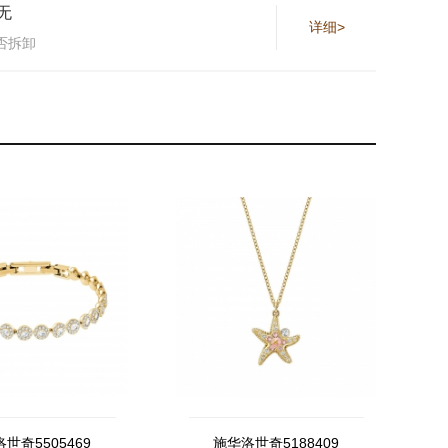
无
详细>
否拆卸
世奇5505469
施华洛世奇5188409