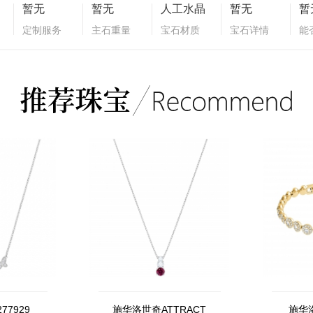
暂无
暂无
人工水晶
暂无
暂
定制服务
主石重量
宝石材质
宝石详情
能
77929
施华洛世奇ATTRACT
施华洛