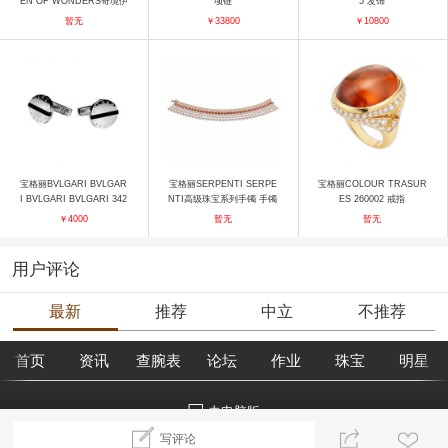
EN OF WONDERS奇境伊
项链
5 发饰
甸园高级珠宝项链 项链
暂无
￥33800
￥10800
宝格丽BVLGARI BVLGAR
宝格丽SERPENTI SERPE
宝格丽COLOUR TRASUR
I BVLGARI BVLGARI 342
NTI高级珠宝系列手镯 手镯
ES 260002 戒指
280 GM854180 袖扣
￥4000
暂无
暂无
用户评论
最新
推荐
中立
不推荐
首页
资讯
查腕表
论坛
作业
珠宝
明星
去电脑版
写评论
©2018腕表之家 m.xbiao.com