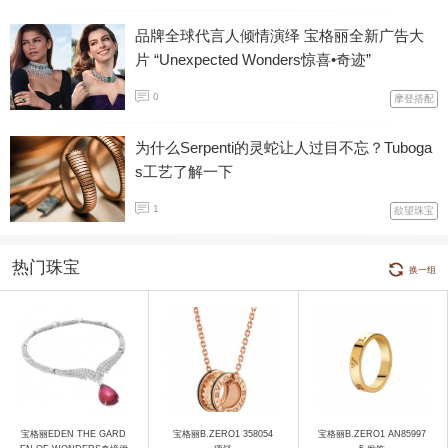
品牌全球代言人倾情演绎 宝格丽全新广告大
片 “Unexpected Wonders惊喜•奇迹”
0
摩登搭配
为什么Serpenti的灵蛇让人过目不忘？Tuboga
s工艺了解一下
1
欲望珠宝
热门珠宝
换一组
宝格丽EDEN THE GARD
宝格丽B.ZERO1 358054
宝格丽B.ZERO1 AN85997