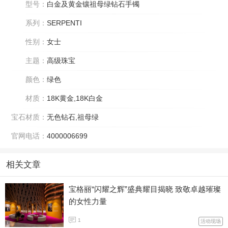
型号：
白金及黄金镶祖母绿钻石手镯
系列：
SERPENTI
性别：
女士
主题：
高级珠宝
颜色：
绿色
材质：
18K黄金,18K白金
宝石材质：
无色钻石,祖母绿
官网电话：
4000006699
相关文章
宝格丽“闪耀之辉”盛典耀目揭晓 致敬卓越璀璨
的女性力量
1
活动现场