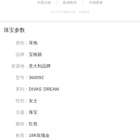
中国大陆
欧洲售价
中国香港
以上为官方媒体公价，仅供参考
珠宝参数
类别：
耳饰
品牌：
宝格丽
发源地：
意大利品牌
型号：
360092
系列：
DIVAS' DREAM
性别：
女士
主题：
珠宝
颜色：
红色
材质：
18K玫瑰金