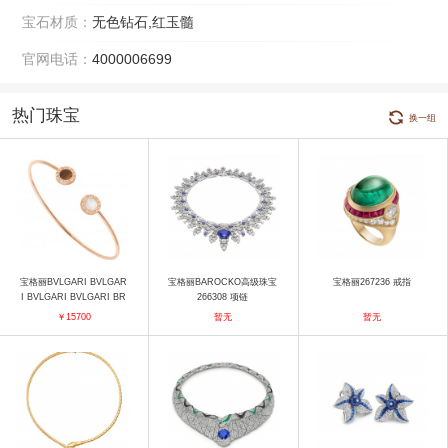
宝石材质：
无色钻石,红玉髓
官网电话：
4000006699
热门珠宝
换一组
宝格丽BVLGARI BVLGAR
宝格丽BAROCKO高级珠宝
宝格丽267236 戒指
I BVLGARI BVLGARI BR
266308 项链
858623 手镯
￥15700
暂无
暂无