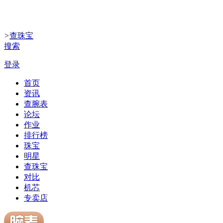
>
查珠宝
搜索
登录
首页
资讯
查腕表
论坛
作业
排行榜
珠宝
明星
查珠宝
对比
机芯
专卖店