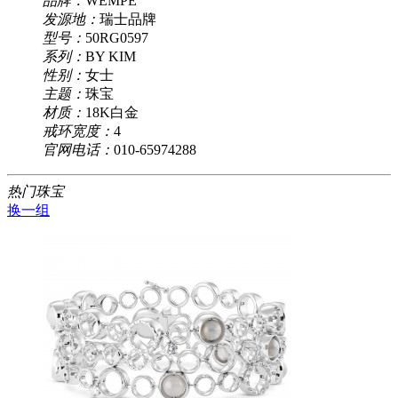
品牌：
WEMPE
发源地：
瑞士品牌
型号：
50RG0597
系列：
BY KIM
性别：
女士
主题：
珠宝
材质：
18K白金
戒环宽度：
4
官网电话：
010-65974288
热门珠宝
换一组