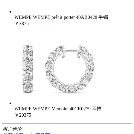
WEMPE WEMPE prêt-à-porter 40AB0428 手镯
￥3875
WEMPE WEMPE Memoire 40CR0279 耳饰
￥20375
用户评论