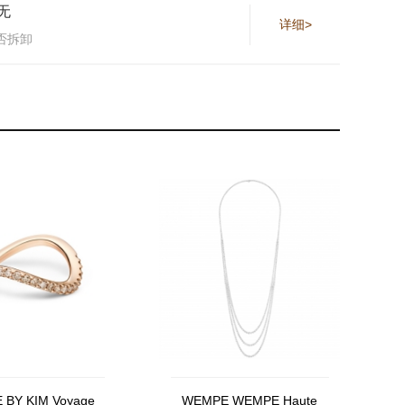
无
详细>
否拆卸
BY KIM Voyage
WEMPE WEMPE Haute