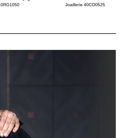
40RG1050
Joaillerie 40CO0525