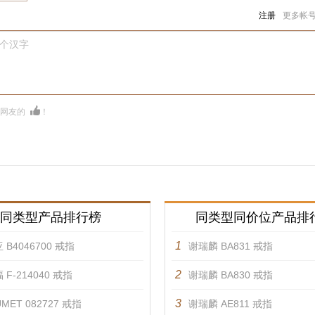
注册
更多帐
0个汉字
多网友的
！
同类型产品排行榜
同类型同价位产品排
1
 B4046700 戒指
谢瑞麟 BA831 戒指
2
 F-214040 戒指
谢瑞麟 BA830 戒指
3
MET 082727 戒指
谢瑞麟 AE811 戒指