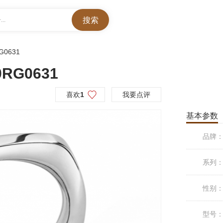
..
G0631
0RG0631
喜欢
1
我要点评
基本参数
品牌
系列
性别
型号