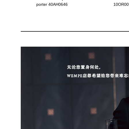
porter 40AH0646
10OR00