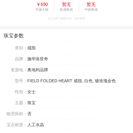
￥690
暂无
暂无
中国大陆
欧洲售价
中国香港
以上为官方媒体公价，仅供参考
珠宝参数
类别：
戒指
品牌：
施华洛世奇
发源地：
奥地利品牌
型号：
FIELD FOLDED HEART 戒指, 白色, 镀玫瑰金色
性别：
女士
主题：
珠宝
能否拆卸：
否
宝石材质：
人工水晶