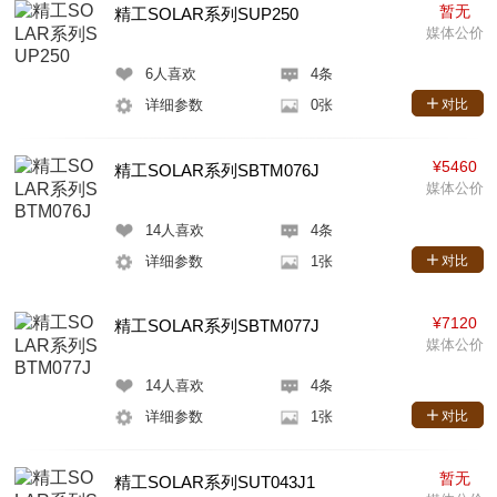
暂无
精工SOLAR系列SUP250
媒体公价
6
人喜欢
4条
详细参数
0张
对比
¥5460
精工SOLAR系列SBTM076J
媒体公价
14
人喜欢
4条
详细参数
1张
对比
¥7120
精工SOLAR系列SBTM077J
媒体公价
14
人喜欢
4条
详细参数
1张
对比
暂无
精工SOLAR系列SUT043J1