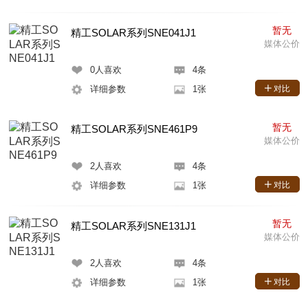
暂无
精工SOLAR系列SNE041J1
媒体公价
0
人喜欢
4条
详细参数
1张
对比
暂无
精工SOLAR系列SNE461P9
媒体公价
2
人喜欢
4条
详细参数
1张
对比
暂无
精工SOLAR系列SNE131J1
媒体公价
2
人喜欢
4条
详细参数
1张
对比