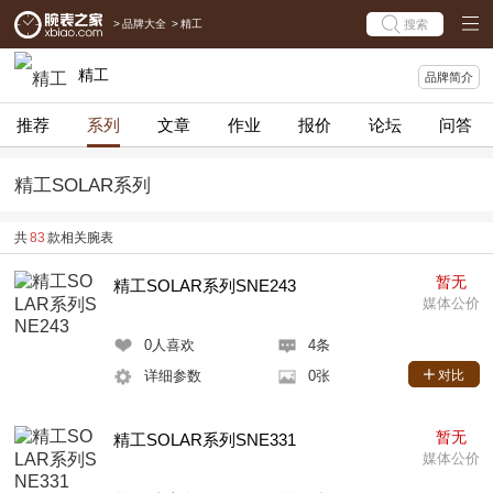
>
品牌大全
>
精工
搜索
精工
品牌简介
推荐
系列
文章
作业
报价
论坛
问答
精工SOLAR系列
共
83
款相关腕表
暂无
精工SOLAR系列SNE243
媒体公价
0
人喜欢
4条
详细参数
0张
对比
暂无
精工SOLAR系列SNE331
媒体公价