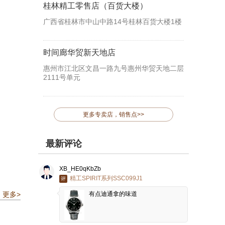
桂林精工零售店（百货大楼）
广西省桂林市中山中路14号桂林百货大楼1楼
时间廊华贸新天地店
惠州市江北区文昌一路九号惠州华贸天地二层
2111号单元
更多专卖店，销售点>>
最新评论
XB_HE0qKbZb
精工SPIRIT系列SSC099J1
评
更多>
有点迪通拿的味道