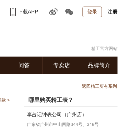
下载APP
登录
注册
精工官方网站
问答
专卖店
品牌简介
返回精工所有系列
哪里购买精工表？
款 >
李占记钟表公司（广州店）
广东省广州市中山四路344号、346号