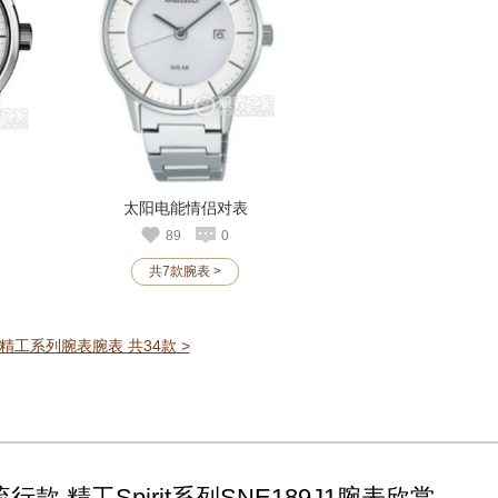
太阳电能情侣对表
89
0
共7款腕表 >
精工系列腕表腕表 共34款 >
行款 精工Spirit系列SNE189J1腕表欣赏