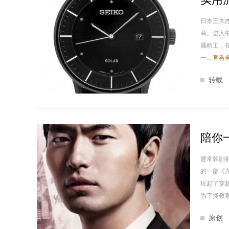
日本三大
商。进入
属精工，在
一...
查看全
转载
陪你
通常韩剧
的一部《
玩起了穿
为了拯救家.
原创