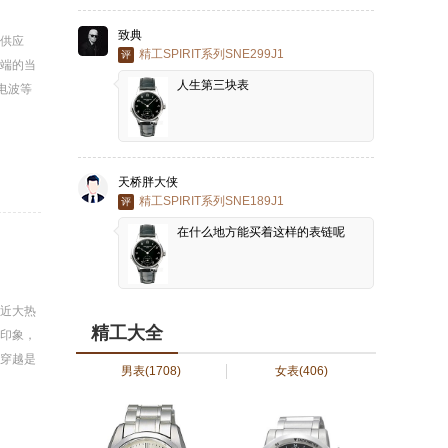
致典
供应
精工SPIRIT系列SNE299J1
评
端的当
人生第三块表
电波等
天桥胖大侠
精工SPIRIT系列SNE189J1
评
在什么地方能买着这样的表链呢
近大热
精工大全
印象，
穿越是
男表
(1708)
女表
(406)