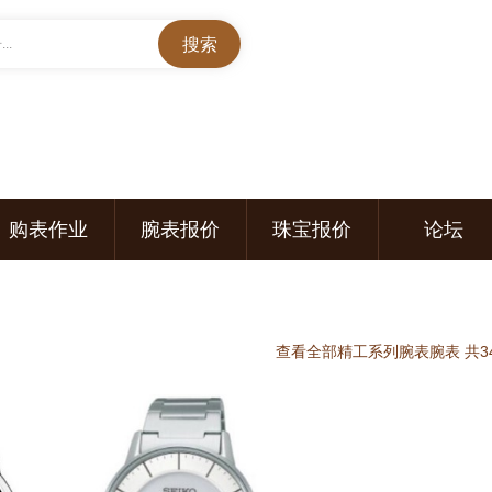
..
购表作业
腕表报价
珠宝报价
论坛
查看全部精工系列腕表腕表 共34