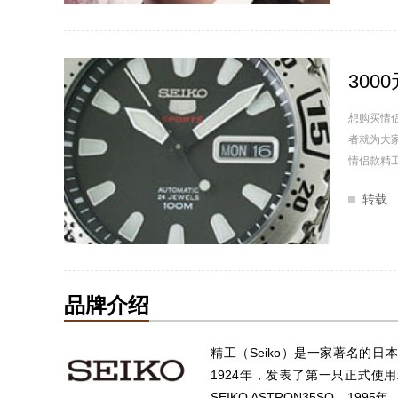
30
想购买情
者就为大
情侣款精工-
转载
品牌介绍
精工（Seiko）是一家著名的日
1924年，发表了第一只正式使
SEIKO ASTRON35SQ。