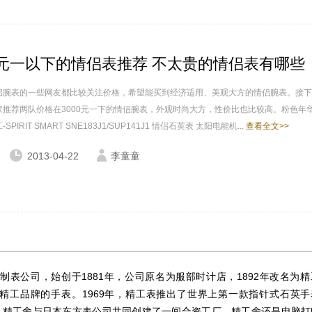
00元一以下的情侣表推荐 不太贵的情侣表有哪些
侣腕表的一些网友都比较关注价格，希望能买到经济适用、美观大方的情侣腕表。接下
家推荐两队价格在3000元一下的情侣腕表，外观时尚大方，性价比也比较高。粉色年华
SPIRIT SMART SNE183J1/SUP141J1 情侣石英表 太阳电能机...
查看全文>>
2013-04-22
李童童
本制表公司，始创于1881年，公司原名为服部时计店，1892年改名为
用精工品牌的手表。1969年，精工表推出了世界上第一款指针式石英手
1995年，精工舍与日本东方表公司共同创建了一间合资工厂。精工舍还是电脑