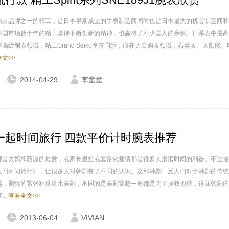
杰出品牌之一的精工，是日本早期成立的手表制造商同时也是日本最大的机芯制造商和
中国市场数十年的精工坚持不断创新的精神，也赢得了不少国人的亲睐。日系表中最高
高级制表领域，精工Grand Seiko享誉国际，而在大众购表领域，石英表、太阳能、
文>>
2014-04-29
李童童
一起时间旅行 四款平价计时腕表推荐
都是大妈和菇凉的最爱，或家长里短或套路化爱情都是很多人消磨时间的利器。不过最
九回时间旅行》，让很多人对韩剧有了不同的认识。这部韩剧一反人们对于韩剧的传统
越，剧情的紧张程度堪比美剧，不同的是美剧穿越一般都是为了拯救地球，这回韩剧的
..
查看全文>>
2013-06-04
VIVIAN