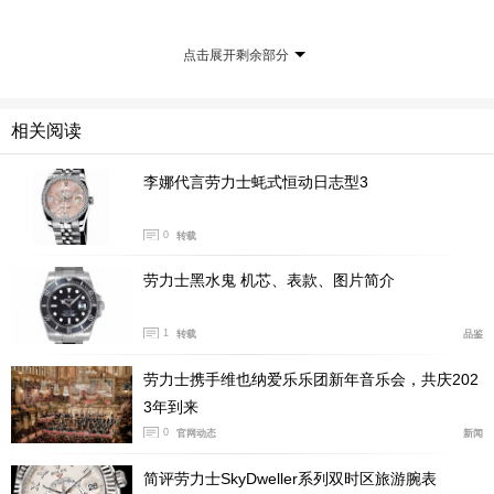
因，更重新书写了制表业的未来。上海作为一座充满活
力、开放包容、现代且自信的城市，在劳力士与中国逾百
点击展开剩余部分
年的深厚渊源中始终占据特殊地位。值此蚝式腕表百年庆
典之际，我们非常荣幸在上海开启‘蚝式传奇’主题展览，
相关阅读
与公众共同回顾这一非凡历程，并满怀信心地展望未
来。”
李娜代言劳力士蚝式恒动日志型3
0
转载
劳力士黑水鬼 机芯、表款、图片简介
1
转载
品鉴
劳力士携手维也纳爱乐乐团新年音乐会，共庆202
3年到来
0
官网动态
新闻
简评劳力士SkyDweller系列双时区旅游腕表