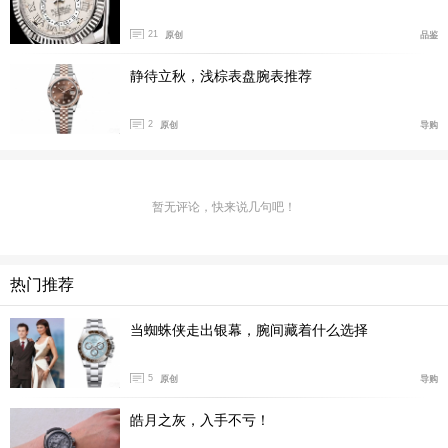
21
原创
品鉴
静待立秋，浅棕表盘腕表推荐
2
原创
导购
暂无评论，快来说几句吧！
热门推荐
当蜘蛛侠走出银幕，腕间藏着什么选择
5
原创
导购
劳力士代言人贾樟柯与李娜亲临现场，分享各自与蚝
皓月之灰，入手不亏！
式腕表的独特渊源，共同致敬品牌对卓越的不懈追求。夜