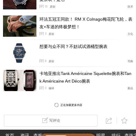
筑投影的光影演绎，以夜空为幕、以城市为景，徐徐展开
11
原创
技术
蚝式腕表跨越百年的传奇篇章。
环法五冠王同款！ RM X Colnago梅花陀飞轮，表
友+车迷的终极梦想！
3
原创
文化
想要与众不同？不妨试试酒桶型腕表
6
原创
导购
卡地亚推出Tank Américaine Squelette腕表和Tan
k Américaine Art Déco腕表
3
编译
新品
正在加载更多内容
写评论
自1926年首枚蚝式腕表诞生起，这一历程便不断书写
制表史上的重要篇章：从梅赛迪丝·吉莉丝（Mercedes Gl
首页
资讯
查腕表
论坛
作业
珠宝
明星
排行
查珠