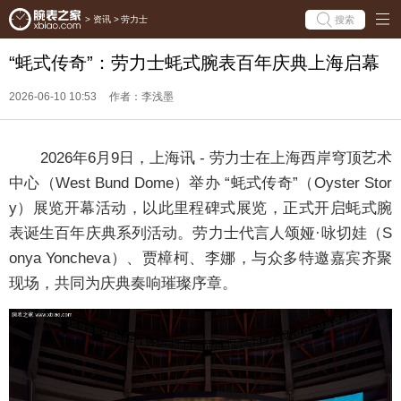
搜索
>
资讯
>
劳力士
“蚝式传奇”：劳力士蚝式腕表百年庆典上海启幕
2026-06-10 10:53
作者：李浅墨
2026年6月9日，上海讯 - 劳力士在上海西岸穹顶艺术
中心（West Bund Dome）举办 “蚝式传奇”（Oyster Stor
y）展览开幕活动，以此里程碑式展览，正式开启蚝式腕
表诞生百年庆典系列活动。劳力士代言人颂娅·咏切娃（S
onya Yoncheva）、贾樟柯、李娜，与众多特邀嘉宾齐聚
现场，共同为庆典奏响璀璨序章。