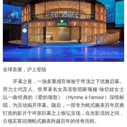
全球首展，沪上登陆
开幕之夜，一场多重感官体验于穹顶之下优雅启幕。
劳力士代言人、世界著名女高音歌唱家颂娅·咏切娃女士
以一曲经典的《爱的颂歌》（Hymne à l'amour）深情献
唱，为活动揭开序幕。随后，一部专为蚝式腕表百年庆典
打造的影片于环形巨幕之上恢弘呈现，在光影流转之间，
引领宾客回溯蚝式腕表跨越百年的传奇历程。