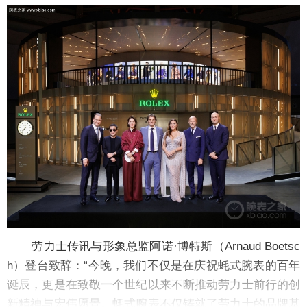
劳力士传讯与形象总监阿诺·博特斯（Arnaud Boetsc
h）登台致辞：“今晚，我们不仅是在庆祝蚝式腕表的百年
诞辰，更是在致敬一个世纪以来不断推动劳力士前行的创
新精神与宏伟愿景。蚝式腕表不仅铸就了劳力士的品牌基