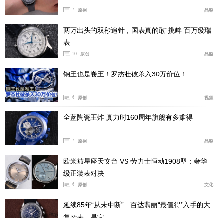
幕降临之际，劳力士品牌代表与代言人邀全场宾客共同举
7
原创
品鉴
杯，庆祝这一非凡时刻。
两万出头的双秒追针，国表真的敢“挑衅”百万级瑞
表
10
原创
品鉴
钢王也是卷王！罗杰杜彼杀入30万价位！
6
原创
视频
全蓝陶瓷王炸 真力时160周年旗舰有多难得
7
原创
品鉴
欧米茄星座天文台 VS 劳力士恒动1908型：奢华
级正装表对决
6
原创
文化
延续85年“从未中断”，百达翡丽“最值得”入手的大
活动当晚，黄浦江畔上演了一场融合无人机编队与建
复杂表，是它