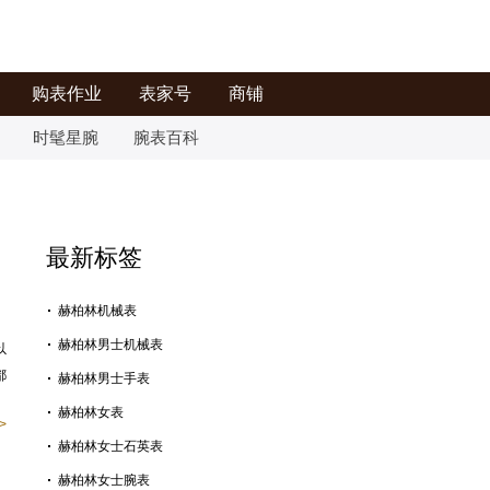
购表作业
表家号
商铺
时髦星腕
腕表百科
最新标签
赫柏林机械表
赫柏林男士机械表
以
都
赫柏林男士手表
赫柏林女表
>
赫柏林女士石英表
赫柏林女士腕表