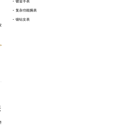
镀金手表
复杂功能腕表
镶钻女表
发
>
表
济