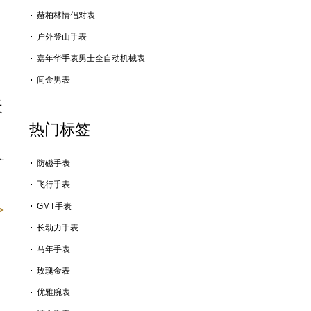
赫柏林情侣对表
户外登山手表
嘉年华手表男士全自动机械表
间金男表
天
热门标签
广
防磁手表
飞行手表
GMT手表
>
长动力手表
马年手表
玫瑰金表
优雅腕表