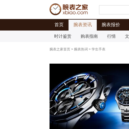
首页
腕表资讯
腕表报价
时计鉴赏
购表指南
行情
腕表之家首页
>
腕表热词
>
学生手表