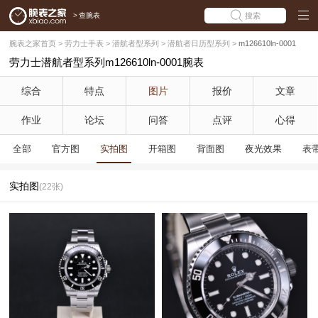
>
查腕表
搜索
腕表之家首页
>
劳力士手表
>
潜航者型系列
>
潜航者日历型系列
>
m126610ln-0001
劳力士潜航者型系列m126610ln-0001腕表
综合
特点
图片
报价
文章
作业
论坛
问答
点评
心得
全部
官方图
实拍图
开箱图
背面图
夜光效果
表
实拍图
(22张)