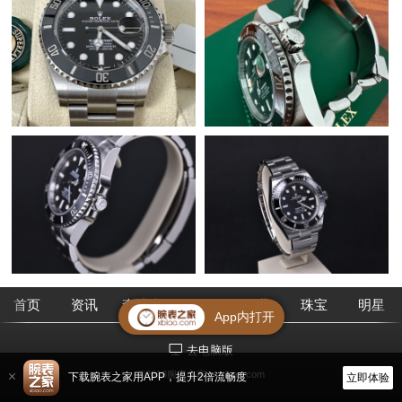
首页
资讯
查腕表
论坛
作业
珠宝
明星
App内打开
去电脑版
©2018腕表之家 m.xbiao.com
下载腕表之家用APP，提升2倍流畅度
立即体验