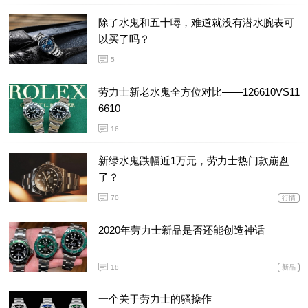
除了水鬼和五十噚，难道就没有潜水腕表可
以买了吗？
5
劳力士新老水鬼全方位对比——126610VS11
6610
16
新绿水鬼跌幅近1万元，劳力士热门款崩盘
了？
70
行情
2020年劳力士新品是否还能创造神话
18
新品
一个关于劳力士的骚操作