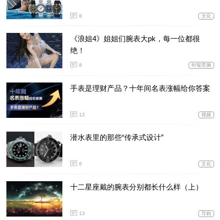
8
文化
《浪姐4》姐姐们腕表大pk，每一位都很
绝！
8
时髦星腕
手表是理财产品？十年间名表涨幅给你答案
12
视频
潜水表里的那些“传承式设计”
6
文化
十二星座戴的腕表分别都长什么样（上）
13
导购