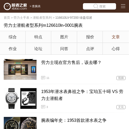
>
查腕表
搜索
首页
>
劳力士手表
>
潜航者型系列
>
116610LV-97200 绿盘综述
劳力士潜航者型系列m126610ln-0001腕表
综合
特点
图片
报价
文章
作业
论坛
问答
点评
心得
劳力士现在官方售后，该去哪？
11
视频
1953年潜水表鼻祖之争：宝珀五十噚 VS 劳
力士潜航者
3
文化
腕表编年史：1953首款潜水表之争