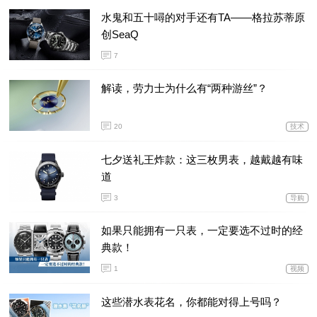
水鬼和五十噚的对手还有TA——格拉苏蒂原
创SeaQ
7
解读，劳力士为什么有“两种游丝”？
20
技术
七夕送礼王炸款：这三枚男表，越戴越有味
道
3
导购
如果只能拥有一只表，一定要选不过时的经
典款！
1
视频
这些潜水表花名，你都能对得上号吗？