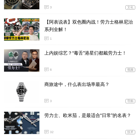
3
文化
【阿表说表】双色圈内战！劳力士格林尼治
系列全解！
1
上内娱综艺？“毒舌”港星们都戴劳力士！
6
视频
商旅途中，什么表出场率最高？
3
导购
劳力士、欧米茄，是最适合“日常”的名表？
32
技术