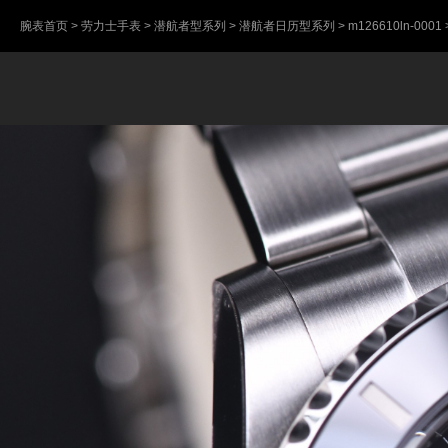
腕表首页
>
劳力士手表
>
潜航者型系列
>
潜航者日历型系列
>
m126610ln-0001