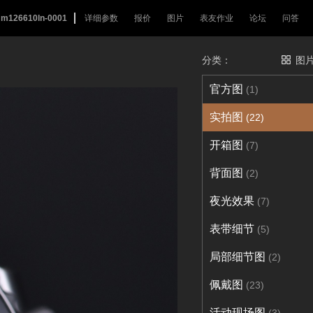
m126610ln-0001
详细参数
报价
图片
表友作业
论坛
问答
分类：
图
官方图
(1)
实拍图
(22)
开箱图
(7)
背面图
(2)
夜光效果
(7)
表带细节
(5)
局部细节图
(2)
佩戴图
(23)
活动现场图