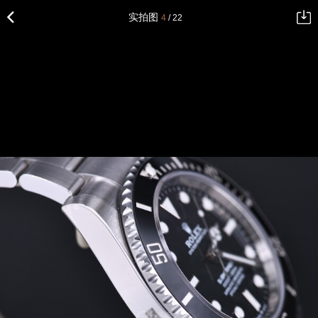
实拍图
4
/ 22