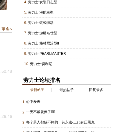
4.
劳力士 女装日志型
5.
劳力士 潜航者型
6.
劳力士 蚝式恒动
更多>
7.
劳力士 游艇名仕型
8.
劳力士 格林尼治型II
9.
劳力士 PEARLMASTER
10.
劳力士 切利尼
:50:48
劳力士论坛排名
最新帖子
最热帖子
回复最多
心中爱表
1.
一天不戴就停了🙂‍↕️
2.
:26:46
每个男人都躲不掉的一劳永逸-三代有历黑鬼
3.