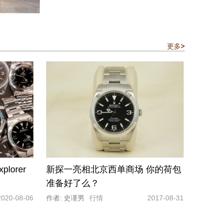
更多
>
orer
新探一亮相北京西单商场 你的荷包
准备好了么？
2020-08-06
作者: 史谨男
行情
2017-08-31