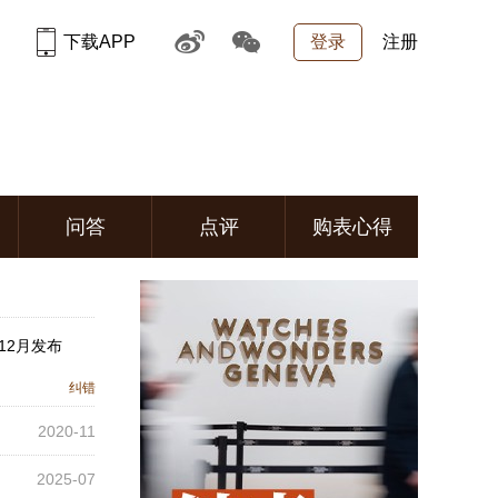
下载APP
登录
注册
问答
点评
购表心得
12月发布
纠错
2020-11
2025-07