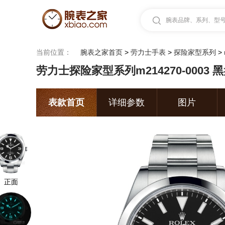
腕表品牌、系列、型号.
当前位置：
腕表之家首页
>
劳力士手表
>
探险家型系列
>
劳力士探险家型系列m214270-0003 
表款首页
详细参数
图片
正面