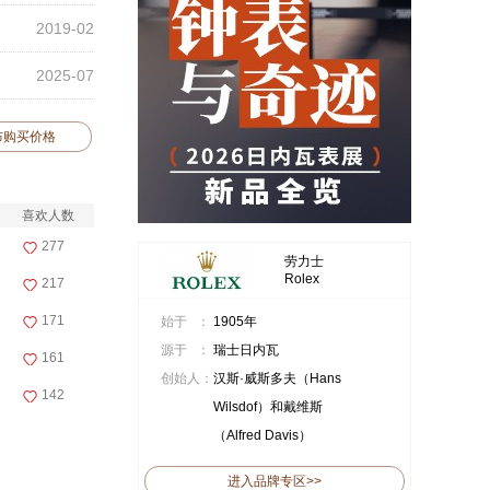
2019-02
2025-07
布购买价格
喜欢人数
277
劳力士
Rolex
217
171
始于 ：
1905年
源于 ：
瑞士日内瓦
161
创始人：
汉斯·威斯多夫（Hans
142
Wilsdof）和戴维斯
（Alfred Davis）
进入品牌专区>>