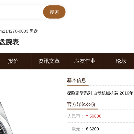
..
m214270-0003 黑盘
黑盘腕表
报价
资讯文章
表友作业
论坛
基本信息
探险家型系列 自动机械机芯 2016年
官方媒体公价
人民币：
¥ 50800
欧元：
€ 6200