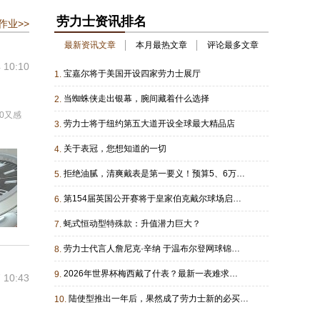
劳力士资讯排名
作业>>
最新资讯文章
本月最热文章
评论最多文章
 10:10
宝嘉尔将于美国开设四家劳力士展厅
1.
当蜘蛛侠走出银幕，腕间藏着什么选择
2.
0又感
劳力士将于纽约第五大道开设全球最大精品店
3.
关于表冠，您想知道的一切
4.
拒绝油腻，清爽戴表是第一要义！预算5、6万的进
5.
第154届英国公开赛将于皇家伯克戴尔球场启幕把握时机方能精准致胜
6.
蚝式恒动型特殊款：升值潜力巨大？
7.
劳力士代言人詹尼克·辛纳 于温布尔登网球锦标赛成功卫冕
8.
2026年世界杯梅西戴了什表？最新一表难求劳，他真是够潮的！
9.
 10:43
陆使型推出一年后，果然成了劳力士新的必买经典款
10.