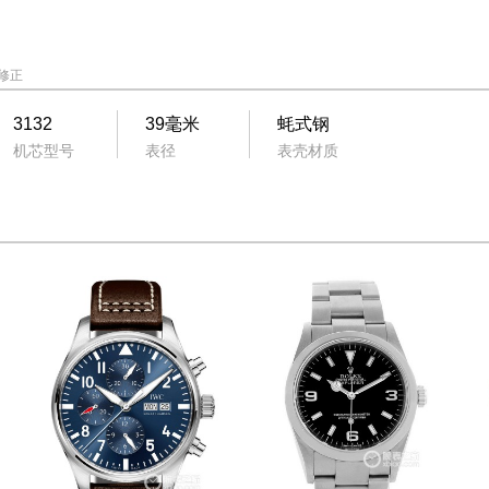
修正
3132
39毫米
蚝式钢
机芯型号
表径
表壳材质