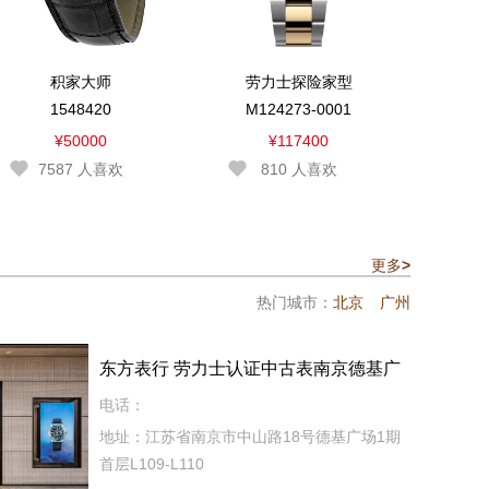
积家大师
劳力士探险家型
1548420
M124273-0001
¥50000
¥117400
7587
人喜欢
810
人喜欢
更多
>
热门城市：
北京
广州
东方表行 劳力士认证中古表南京德基广
场
电话：
地址：江苏省南京市中山路18号德基广场1期
首层L109-L110