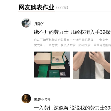
网友购表作业
(229篇)
月隐肸
绕不开的劳力士 几经权衡入手39探
自从开始买机械表后总是有一个绕不开的品牌——劳力士。
觉太重，一直想找一块低调耐看，防磁抗震，重量合适的腕表。 在
腕表小差生
一入劳门深似海 说说我的劳力士39