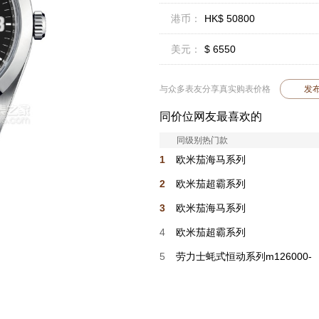
港币：
HK$ 50800
美元：
$ 6550
与众多表友分享真实购表价格
发
同价位网友最喜欢的
同级别热门款
1
欧米茄海马系列
210.30.42.20.01.018
2
欧米茄超霸系列
522.30.38.50.04.002
3
欧米茄海马系列
210.32.42.20.01.006
4
欧米茄超霸系列
522.30.38.50.04.001
5
劳力士蚝式恒动系列m126000-
0016