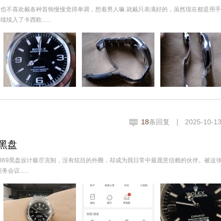
也不喜欢戴各种首饰慢慢觉得单调，想着男人嘛.就戴只表满好的，虽然现在都是用
了卡西欧......
18
条回复
2025-10-13
黑盘
的369黑盘设计极尽克制，没有炫目的外圈，却成为我日常中最愿意信赖的伙伴。被这
......