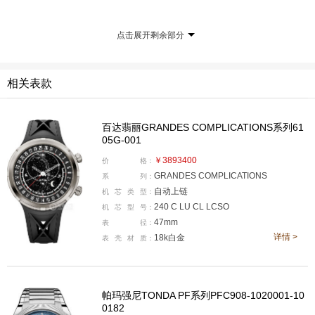
点击展开剩余部分
相关表款
以往带日出日落功能的表，切换夏冬令时非常麻烦，
而百达翡丽开发出专利同步调校装置，不仅可以一键切换
夏令时或冬令时，而且在调校时间、日期的过程中会与日
百达翡丽GRANDES COMPLICATIONS系列61
05G-001
出日落刻度自动同步联动。
￥3893400
价
格：
GRANDES COMPLICATIONS
系
列：
自动上链
机
芯
类
型：
240 C LU CL LCSO
机
芯
型
号：
47mm
表
径：
详情 >
18k白金
表
壳
材
质：
帕玛强尼TONDA PF系列PFC908-1020001-10
0182