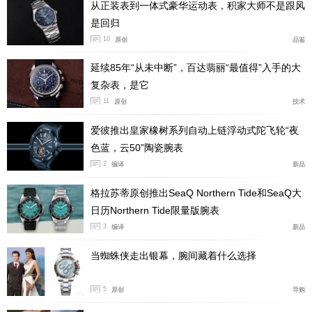
从正装表到一体式豪华运动表，积家大师不是跟风
是回归
10
原创
品鉴
40毫米表径的精钢表壳打造，搭配上经典的950铂金
材质滚花表圈以及矿物蓝色表盘上的格状大麦粒手工玑镂
延续85年“从未中断”，百达翡丽“最值得”入手的大
纹。内部使用PF053自动机芯，装配一体式单按钮导柱轮
复杂表，是它
计时机制和22K玫瑰金摆陀，能够提供60小时动力储存，
11
原创
技术
除此之外腕表还具备有100米的防水能力。
爱彼推出皇家橡树系列自动上链浮动式陀飞轮“夜
色蓝，云50”陶瓷腕表
江诗丹顿Overseas纵横四海系列超薄自动上链腕表
2
编译
新品
格拉苏蒂原创推出SeaQ Northern Tide和SeaQ大
日历Northern Tide限量版腕表
3
编译
新品
当蜘蛛侠走出银幕，腕间藏着什么选择
5
原创
导购