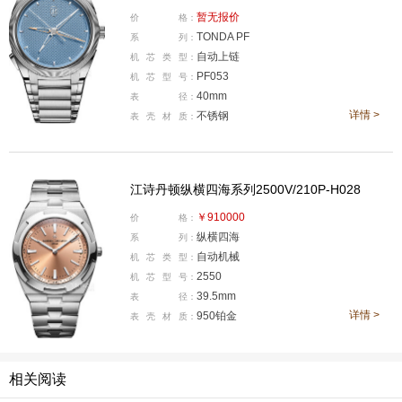
暂无报价
价
格：
TONDA PF
系
列：
47毫米白金表壳，侧面饰有大胆的“X”形浮雕。内部使
自动上链
机
芯
类
型：
用240 C LU CL LCSO机芯，机芯内部使用了426枚零件但
PF053
机
芯
型
号：
40mm
仅有7.93毫米的厚度，配备以Silinvar®材质制成的Spirom
表
径：
详情 >
不锈钢
表
壳
材
质：
ax®摆轮游丝，辅以Gyromax®可调惯性平衡摆轮，具备
有48小时的动储能力。
帕玛强尼Tonda PF Chronograph Mystérieux神秘计时腕
江诗丹顿纵横四海系列2500V/210P-H028
表
￥910000
价
格：
纵横四海
系
列：
自动机械
机
芯
类
型：
2550
机
芯
型
号：
39.5mm
表
径：
详情 >
950铂金
表
壳
材
质：
相关阅读