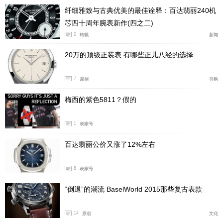
纤细雅致与古典优美的最佳诠释：百达翡丽240机
芯四十周年腕表新作(四之二)
0
转载
新闻
帕玛强尼虽已撤出大陆柜台，但作为品牌创立的第三
20万的顶级正装表 有哪些正儿八经的选择
十周年而推出的这款Tonda PF系列Chronograph Mystérie
ux神秘计时腕表依旧值得关注。通过采用十分罕见的“五
7
原创
导购
针同轴”架构，将五根指针的运动全部锁定在中央单一轴
线上，确保简约的同时还保证了精准度。
梅西的紫色5811？假的
1
表家号
百达翡丽公价又涨了12%左右
8
表家号
“倒退”的潮流 BaselWorld 2015那些复古表款
14
原创
文化