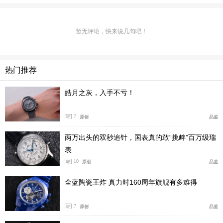
继续延续了帕玛强尼经典的“纯粹主义”设计风格，将
暂无评论，快来说几句吧！
复杂的计时功能隐藏了起来，在未启动计时功能时，盘面
呈现出十分简洁的大三针，当需要计时功能时，通过7点3
0分位置的水滴形按钮就可以进行计时，原本藏在下方的1
热门推荐
8K玫瑰金指针会露出来接替指示当前时间，上方的镀铑指
针进行计时，再次按下按钮即可暂停，第三次按下时镀铑
皓月之灰，入手不亏！
指针会复位到玫瑰金指针之上。
7
原创
品鉴
两万出头的双秒追针，国表真的敢“挑衅”百万级瑞
表
10
原创
品鉴
全蓝陶瓷王炸 真力时160周年旗舰有多难得
7
原创
品鉴