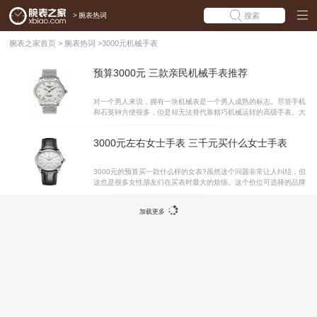
>
腕表热词
搜索
腕表之家首页
>
腕表热词
>
3000元机械手表
预算3000元 三款亲民机械手表推荐
对一个男人来说，拥有一块机械表是一个男人成熟的标志。尽管手机
和石英钟方便很多，但是却无法替代靠精巧机械运转的高级手表。大
多数人印象中，好手表的价格都非常昂贵。其实亲民的手表中也不乏
好表。如果您的预算只有3000，那不妨来看看这三款手表吧!天梭T-C
3000元左右女士手表 三千元买什么女士手表
LASSIC系列T41.1.483.33腕表 3000左右在国内品牌中能买上不错
的机械腕表，如果是瑞士机芯的忠实用户，天梭的力洛克系列就是是
不错的选择。天梭力洛克系列是卖的最好的系列之一，价格适中，且
3000元的预算买一款什么样的女表?虽然这个问题非常让人纠结，但
表盘设计十分经典，表盘有银白和黑色两色可选，银白简约儒雅，黑
这也是很多女性朋友们在买表时最大的烦恼。这个价位可选择的品牌
色沉着稳重，大部分表款官方价格仅4000出头，能拿到折扣基本300
和款式还是很多的，虽然不算太贵，但却同样精美优雅。下面腕表之
0多就能入手了，特别适合初
家就为大家介绍几款3000元左右女士手表吧!依波路复古系列LS906-
加载更多
2822BK腕表 这款腕表结合潮流时尚元素，设计保持简约格调之余，
却渗透出典雅复古风潮，高级真皮表带，佩戴舒适。因时光流逝，才
造就了设计的经典。银色提花表盘摈弃了单调的色彩，简约的时分
针，优雅大气。参考价格：3160元。天梭T-LADY系列T094.210.16.
011.00腕表 大方简约的白色表盘，细腻得处理彰显别致的做工，12
个银色条形时标