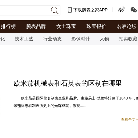
下载腕表之家APP
排行榜
腕表品牌
女士珠宝
珠宝报价
名表论坛
文化
技术工艺
行业动态
影像时计
人物
拍卖收藏
欧米茄机械表和石英表的区别在哪里
欧米茄是国际著名制表企业和品牌。由路易士·勃兰特始创于1848 年，
米茄标志着制表历史上的光辉成就，傲视......
查看全文>