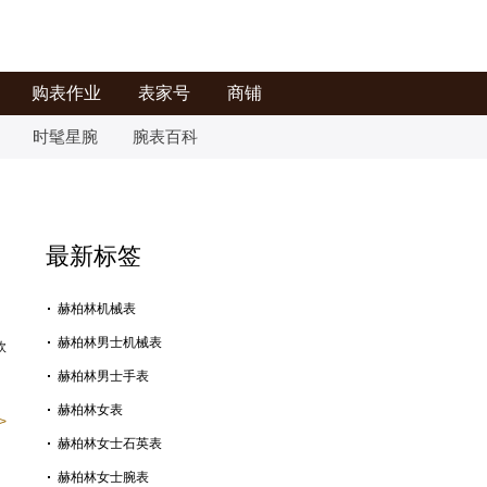
购表作业
表家号
商铺
时髦星腕
腕表百科
最新标签
赫柏林机械表
赫柏林男士机械表
欧
赫柏林男士手表
赫柏林女表
>
赫柏林女士石英表
赫柏林女士腕表