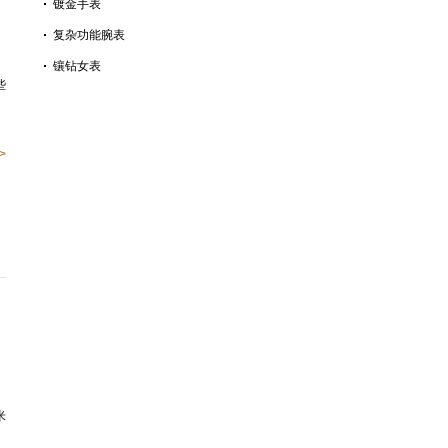
镀金手表
复杂功能腕表
镶钻女表
些
>
米