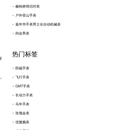
赫柏林情侣对表
户外登山手表
嘉年华手表男士全自动机械表
间金男表
热门标签
理
防磁手表
飞行手表
>
GMT手表
长动力手表
马年手表
玫瑰金表
优雅腕表