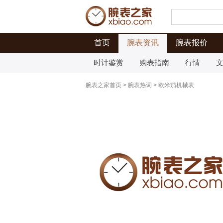
首页
腕表资讯
腕表报价
时计鉴赏
购表指南
行情
腕表之家首页
>
腕表热词
>
欧米茄机械表