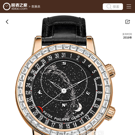
搜索
>
查腕表
发布时间
2016年