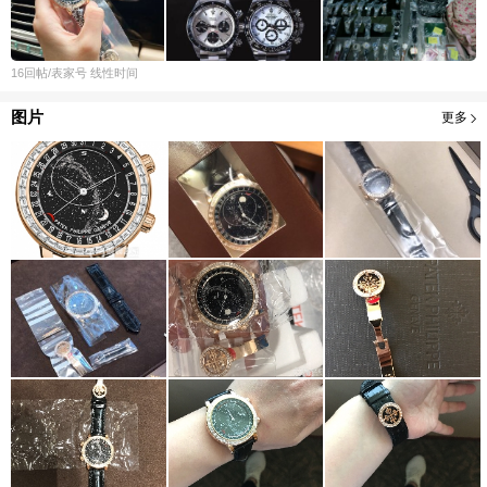
16
回帖
/表家号
线性时间
图片
更多