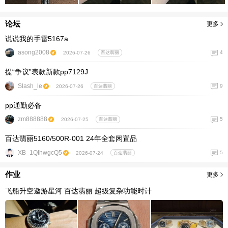
论坛
更多
说说我的手雷5167a
asong2008
4
2026-07-26
百达翡丽
提“争议”表款新款pp7129J
Slash_le
9
2026-07-26
百达翡丽
pp通勤必备
zm888888
5
2026-07-25
百达翡丽
百达翡丽5160/500R-001 24年全套闲置品
XB_1QIhwgcQ5
5
2026-07-24
百达翡丽
作业
更多
飞船升空遨游星河 百达翡丽 超级复杂功能时计