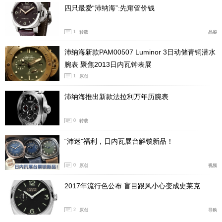
四只最爱“沛纳海”:先甭管价钱
1
转载
品鉴
沛纳海新款PAM00507 Luminor 3日动储青铜潜水
腕表 聚焦2013日内瓦钟表展
1
原创
沛纳海推出新款法拉利万年历腕表
沛纳海庐米诺31天动力，型号PAM01631
0
转载
沛纳海，是怎么做到，上满一次弦，能走31天？
“沛迷”福利，日内瓦展台解锁新品！
靠多个发条盒，靠超长的发条。
0
原创
视频
沛纳海庐米诺31天动力，使用沛纳海P2031手动上弦
机芯，机芯尺寸达到35.5毫米，厚10.06毫米。在这个大
2017年流行色公布 盲目跟风小心变成史莱克
尺寸的机芯中，容纳了4个发条盒，4条发条连起来，长度
达到3.3米（是的，3.3米，你没看错）。让手表具备了实
2
原创
导购