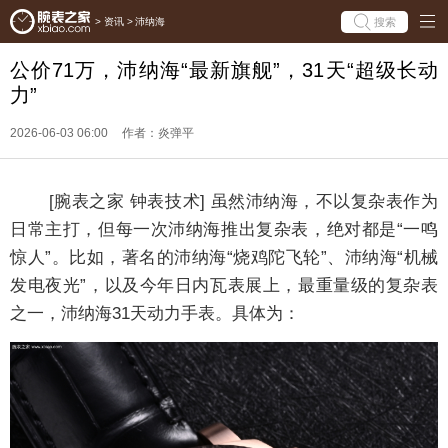
搜索
>
资讯
>
沛纳海
公价71万，沛纳海“最新旗舰”，31天“超级长动
力”
2026-06-03 06:00
作者：炎弹平
[腕表之家 钟表技术] 虽然沛纳海，不以复杂表作为
日常主打，但每一次沛纳海推出复杂表，绝对都是“一鸣
惊人”。比如，著名的沛纳海“烧鸡陀飞轮”、沛纳海“机械
发电夜光”，以及今年日内瓦表展上，最重量级的复杂表
之一，沛纳海31天动力手表。具体为：