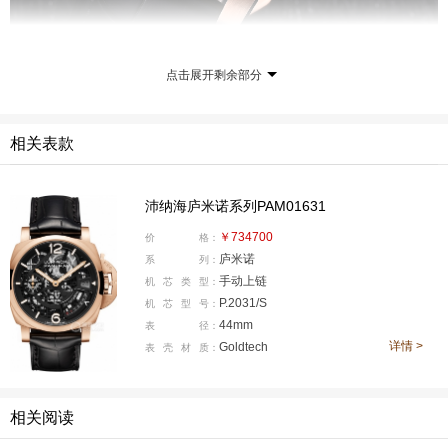
点击展开剩余部分
相关表款
沛纳海庐米诺系列PAM01631
￥734700
价
格：
庐米诺
系
列：
手动上链
机
芯
类
型：
P.2031/S
机
芯
型
号：
44mm
表
径：
详情 >
Goldtech
表
壳
材
质：
相关阅读