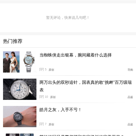
际上36天的动力，但为了走时精度的考虑，截取到目前的
31天。
暂无评论，快来说几句吧！
热门推荐
当蜘蛛侠走出银幕，腕间藏着什么选择
5
原创
导购
两万出头的双秒追针，国表真的敢“挑衅”百万级瑞
表
10
原创
品鉴
皓月之灰，入手不亏！
7
原创
品鉴