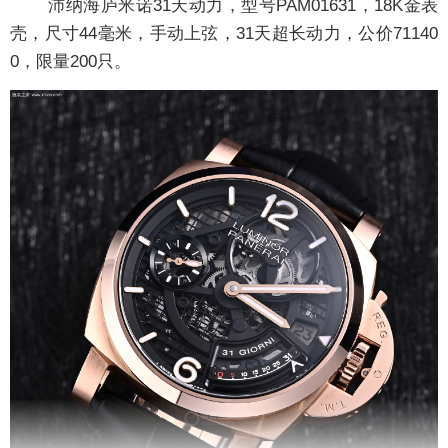
沛纳海庐米诺31天动力，型号PAM01631，18K金表
壳，尺寸44毫米，手动上弦，31天超长动力，公价71140
0，限量200只。