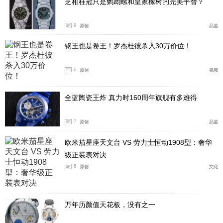
芝柏桂冠只是鹦鹉螺和皇家橡树的完美平替？
9
原创
品鉴
钢王也是卷王！罗杰杜彼杀入30万价位！
6
原创
视频
全蓝陶瓷王炸 真力时160周年旗舰有多难得
7
原创
品鉴
欧米茄星座天文台 VS 劳力士恒动1908型：奢华
级正装表对决
6
原创
文化
万年历颜值天花板，没有之一