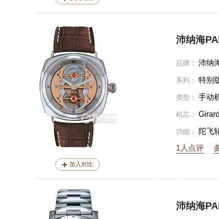
沛纳海PAM
沛纳
品牌：
特别
系列：
手动
类型：
Girar
机芯：
陀飞
功能：
1人点评
加入对比
沛纳海PAM