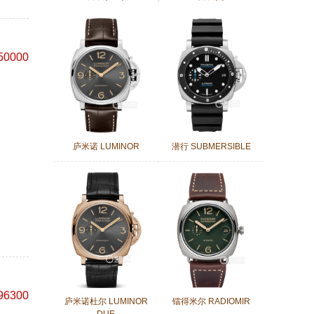
50000
庐米诺 LUMINOR
潜行 SUBMERSIBLE
96300
庐米诺杜尔 LUMINOR
镭得米尔 RADIOMIR