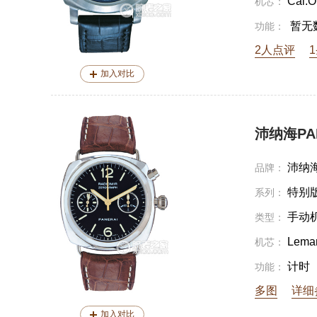
Cal.O
机芯：
暂无
功能：
2人点评
加入对比
沛纳海PAM
沛纳
品牌：
特别
系列：
手动
类型：
Lema
机芯：
计时
功能：
多图
详细
加入对比