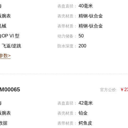
海
40毫米
表盘直径：
版腕表
精钢-钛合金
表壳材质：
机械
精钢-钛合金
表带材质：
OP VI 型
50
动力储备：
、飞返/逆跳
200
防水深度：
参数>
00065
￥2
官方公价:
海
42毫米
表盘直径：
版腕表
铂金
表壳材质：
数据
鳄鱼皮
表带材质：