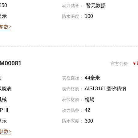
850
暂无数据
动力储备：
显示
100
防水深度：
参数>
00081
￥
官方公价:
海
44毫米
表盘直径：
版腕表
AISI 316L磨砂精钢
表壳材质：
机械
精钢
表带材质：
 III
42
动力储备：
显示
300
防水深度：
参数>