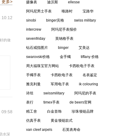
更多>
摄像表
迪沃斯
ellesse
阿玛尼男士手表
唯路时
宝路华
 10:12
sinobi
binger宾格
swiss military
intercrew
阿玛尼手表报价
sevenfriday
英纳格手表
好的做
钻石戒指图片
binger
艾美达
swarovski价格
金手镯
tiffany 价格
周大福珠宝官方网站
卡西欧电子手表
手镯手表
卡西欧电子表
名表鉴定
雅克利曼
军用电子表
ik colouring
诗坦
swissmilitary
阿玛尼的手表
表行
timex手表
de beers官网
 09:58
精工舍
白金首饰
珍珠项链品牌
仿真手表
黄金项链款式
van cleef arpels
石英表寿命
米防水深