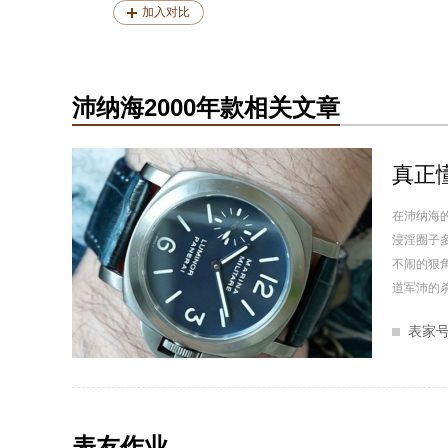
加入对比
沛纳海2000年款相关文章
真正
在沛纳海
浸淫圈子
不闹的狠角
道军沛的杀伤
表家
表友作业