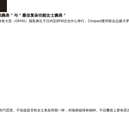
运动腕表 ” 与 “ 最佳复杂功能女士腕表 ”
大赏（GPHG）颁奖典礼于日内瓦BFM文化中心举行。Chopard萧邦联合总裁卡罗琳·舍费尔（Ca
之间的巧思里。不知道是否有女士表友和我一样，对细表链情有独钟。不仅叠搭上更有