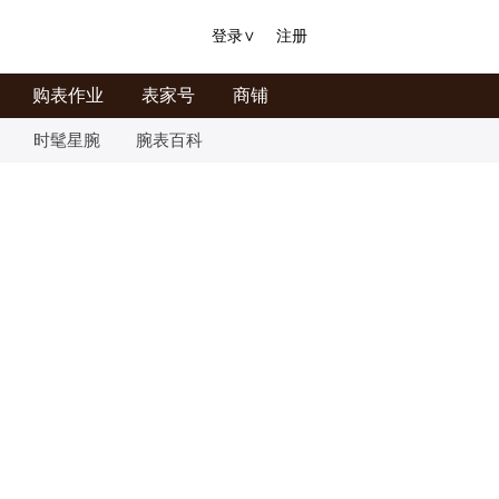
登录
∨
注册
购表作业
表家号
商铺
时髦星腕
腕表百科