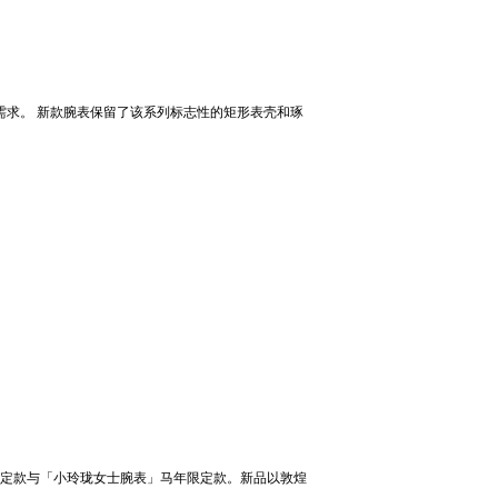
需求。 新款腕表保留了该系列标志性的矩形表壳和琢
年限定款与「小玲珑女士腕表」马年限定款。新品以敦煌