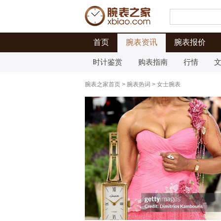
首页
腕表资讯
腕表报价
时计鉴赏
购表指南
行情
腕表之家首页
>
腕表热词
>
女士腕表