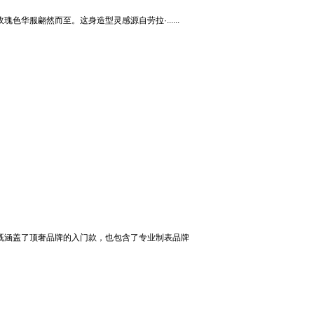
玫瑰色华服翩然而至。这身造型灵感源自劳拉·......
择既涵盖了顶奢品牌的入门款，也包含了专业制表品牌