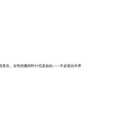
自然发生。女性的腕间时计也是如此——不必迎合外界