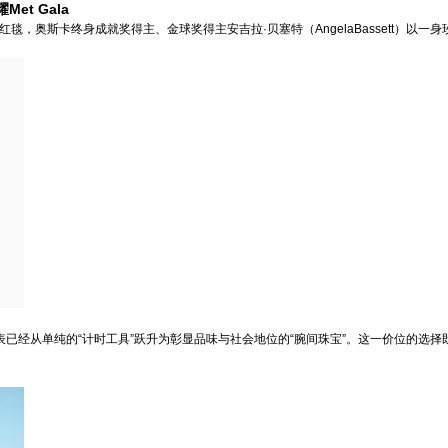
t Gala
a的红毯，奥斯卡终身成就奖得主、金球奖得主安吉拉·贝塞特（AngelaBassett）以一身
表已经从单纯的“计时工具”跃升为彰显品味与社会地位的“腕间珠宝”。这一价位的选