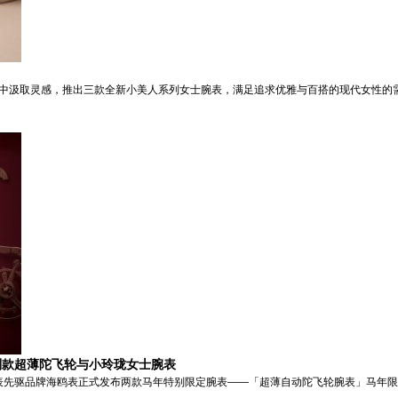
风格中汲取灵感，推出三款全新小美人系列女士腕表，满足追求优雅与百搭的现代女性的
特别款超薄陀飞轮与小玲珑女士腕表
中国制表先驱品牌海鸥表正式发布两款马年特别限定腕表——「超薄自动陀飞轮腕表」马