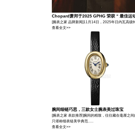
Chopard萧邦于2025 GPHG 荣获 “ 最佳
[腕表之家 品牌新闻]11月14日，2025年日内瓦高级钟表
查看全文>>
腕间细链巧思，三款女士腕表美过珠宝
[腕表之家 表款推荐]腕间的精致，往往藏在毫厘
只堪称细表链美学典范......
查看全文>>