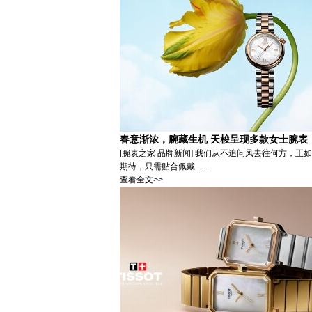
春意渐浓，腕藏生机 天梭呈现多款女士腕表
[腕表之家 品牌新闻] 我们从不追问风去往何方
期待，只需贴合佩戴......
查看全文>>