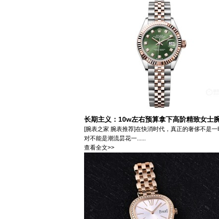
长期主义：10w左右预算拿下高阶精致女士
[腕表之家 腕表推荐]在快消时代，真正的奢侈不
对不能是潮流昙花一......
查看全文>>