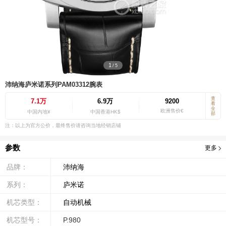
1
/
5
沛纳海庐米诺系列PAM03312腕表
查
7.1万
6.9万
9200
看
全
欧洲售价€
中国内地¥
中国香港HK$
部
注：以上为官方公价，最终售价请咨询当地经销店铺
参数
更多
品牌：
沛纳海
系列：
庐米诺
机芯类型：
自动机械
机芯型号：
P.980