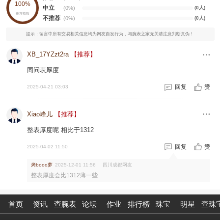
100%
中立
(0%)
(0人)
推荐指数
不推荐
(0%)
(0人)
提示：留言中所有交易相关信息均为网友自发行为，与腕表之家无关请注意判断真伪！
XB_17YZzt2ra
【推荐】
同问表厚度
回复
赞
2025-04-21 03:03
Xiao峰儿
【推荐】
整表厚度呢 相比于1312
回复
赞
2025-04-02 11:50
烤booo萝
四川成都网友
2025-12-01 11:56
整表厚度会比1312薄一些
首页
资讯
查腕表
论坛
作业
排行榜
珠宝
明星
查珠