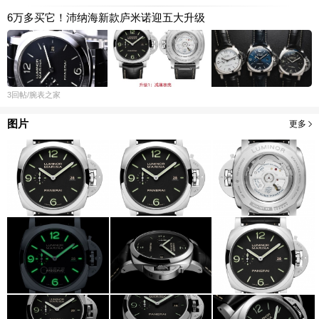
6万多买它！沛纳海新款庐米诺迎五大升级
3
回帖
/腕表之家
图片
更多