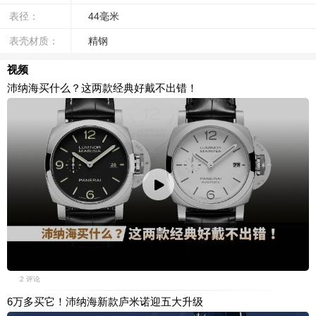
表径：
44毫米
表壳材质：
精钢
视频
沛纳海买什么？这两款经典好戴不出错！
2 评论
6万多买它！沛纳海新款庐米诺迎五大升级