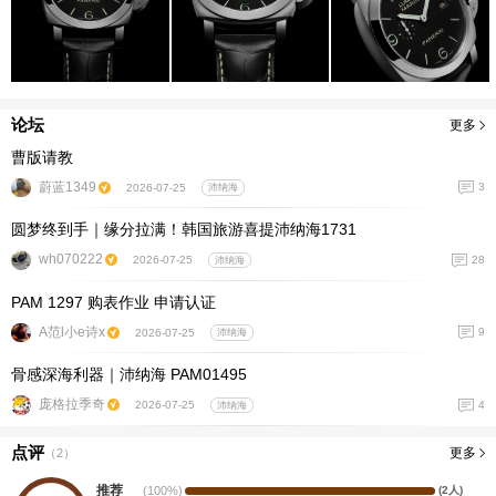
论坛
更多
曹版请教
蔚蓝1349
3
2026-07-25
沛纳海
圆梦终到手｜缘分拉满！韩国旅游喜提沛纳海1731
wh070222
28
2026-07-25
沛纳海
PAM 1297 购表作业 申请认证
A范l小e诗x
9
2026-07-25
沛纳海
骨感深海利器｜沛纳海 PAM01495
庞格拉季奇
4
2026-07-25
沛纳海
点评
更多
（
2
）
推荐
(100%)
(2人)