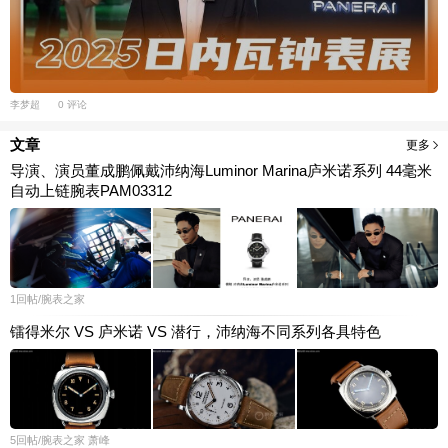
李梦超
0 评论
文章
更多
导演、演员董成鹏佩戴沛纳海Luminor Marina庐米诺系列 44毫米
自动上链腕表PAM03312
1
回帖
/腕表之家
镭得米尔 VS 庐米诺 VS 潜行，沛纳海不同系列各具特色
5
回帖
/腕表之家
萧峰