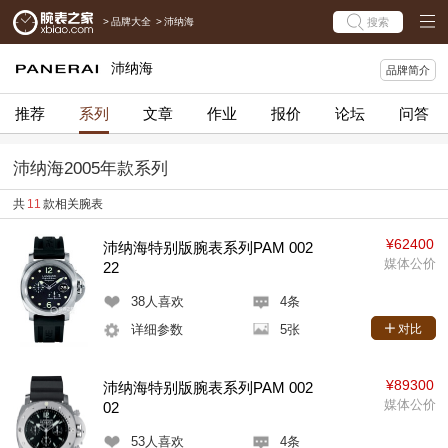
>
品牌大全
>
沛纳海
搜索
沛纳海
品牌简介
推荐
系列
文章
作业
报价
论坛
问答
沛纳海2005年款系列
共
11
款相关腕表
¥62400
沛纳海特别版腕表系列PAM 002
媒体公价
22
38
人喜欢
4条
详细参数
5张
对比
¥89300
沛纳海特别版腕表系列PAM 002
媒体公价
02
53
人喜欢
4条