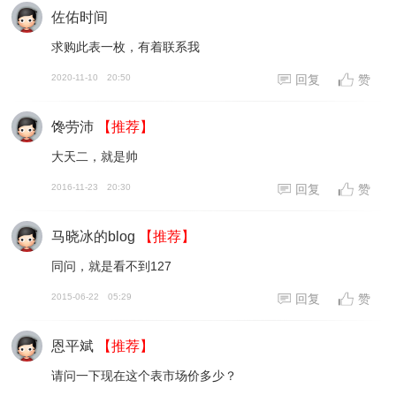
佐佑时间
求购此表一枚，有着联系我
2020-11-10
20:50
回复
赞
馋劳沛
【推荐】
大天二，就是帅
2016-11-23
20:30
回复
赞
马晓冰的blog
【推荐】
同问，就是看不到127
2015-06-22
05:29
回复
赞
恩平斌
【推荐】
请问一下现在这个表市场价多少？