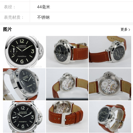
表径：
44毫米
表壳材质：
不锈钢
图片
更多