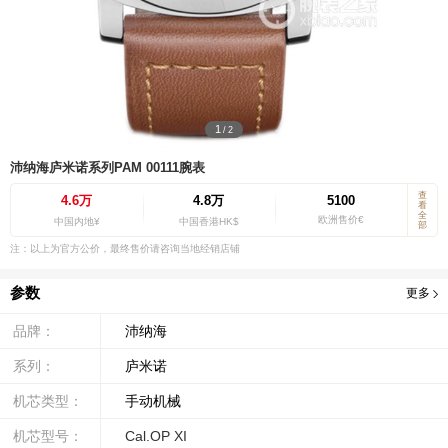
1
/
2
沛纳海庐米诺系列PAM 00111腕表
查
4.6万
4.8万
5100
看
全
欧洲售价€
中国内地¥
中国香港HK$
部
注：以上为官方公价，最终售价请咨询当地经销店铺
参数
更多
品牌：
沛纳海
系列：
庐米诺
机芯类型：
手动机械
机芯型号：
Cal.OP XI