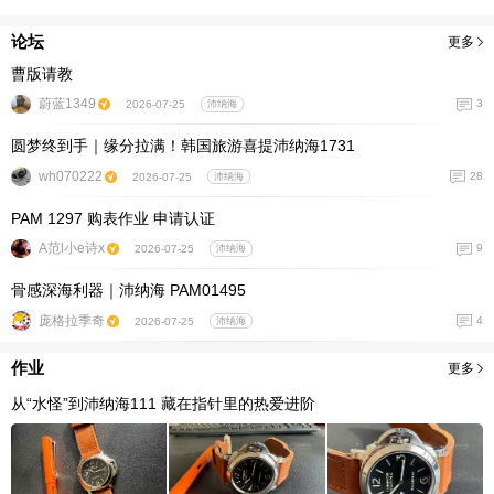
论坛
更多
曹版请教
蔚蓝1349
3
2026-07-25
沛纳海
圆梦终到手｜缘分拉满！韩国旅游喜提沛纳海1731
wh070222
28
2026-07-25
沛纳海
PAM 1297 购表作业 申请认证
A范l小e诗x
9
2026-07-25
沛纳海
骨感深海利器｜沛纳海 PAM01495
庞格拉季奇
4
2026-07-25
沛纳海
作业
更多
从“水怪”到沛纳海111 藏在指针里的热爱进阶