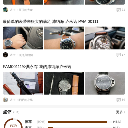
21
表主：屋顶的大象
最简单的表带来很大的满足 沛纳海 庐米诺 PAM 00111
17
表主：你是真的狗
PAM00111经典永存 我的沛纳海庐米诺
39
表主：酷酷的小棋
点评
更多
（
53
）
推荐
(92%)
(49人)
92%
中立
(8%)
(4人)