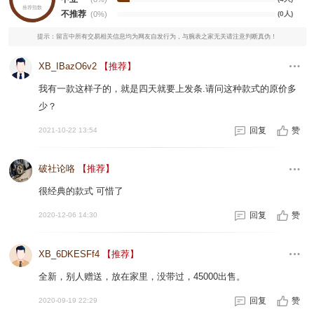
推荐指数
不推荐
(0%)
(0人)
提示：留言中所有交易相关信息均为网友自发行为，与腕表之家无关请注意判断真伪！
XB_IBazO6v2
【推荐】
我有一款这样子的，就是四天就要上发条.请问这种款式的原价多
少？
回复
赞
2021-10-22 13:54
破社论咯
【推荐】
很经典的款式 可惜了
回复
赞
2020-12-06 14:30
XB_6DKESFf4
【推荐】
全新，别人赠送，放在家里，没带过，45000出售。
回复
赞
2020-09-19 22:29