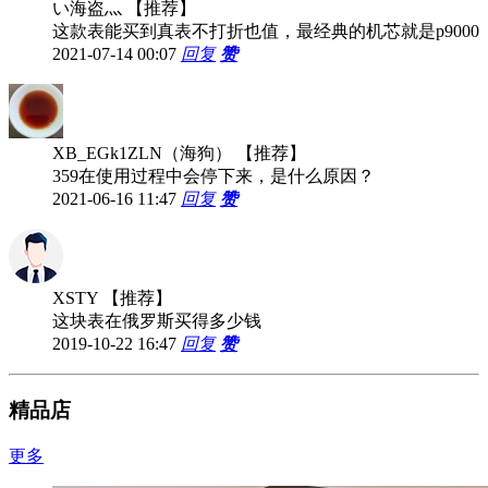
い海盗灬
【推荐】
这款表能买到真表不打折也值，最经典的机芯就是p9000
2021-07-14 00:07
回复
赞
XB_EGk1ZLN（海狗）
【推荐】
359在使用过程中会停下来，是什么原因？
2021-06-16 11:47
回复
赞
XSTY
【推荐】
这块表在俄罗斯买得多少钱
2019-10-22 16:47
回复
赞
精品店
更多