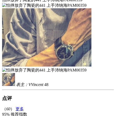
表主：VVincent
48
点评
（
60
）
更多
95%
推荐指数