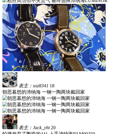
表主：xxz8341
18
朝思暮想的沛纳海 一钢一陶两块戴回家
表主：Jack_yht
20
怕摔放弃了陶瓷的441 上手沛纳海PAM00359