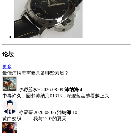
论坛
更多
最佳沛纳海需要具备哪些素质？
小桥流水~
2026-08-09
沛纳海
4
中毒许久，圆梦沛纳海01313，深邃蓝盘越看越上头
办事哥
2026-08-06
沛纳海
10
黄白交织 —— 我与1297的夏天