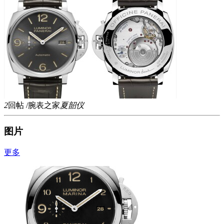
2
回帖
/腕表之家
夏韶仪
图片
更多