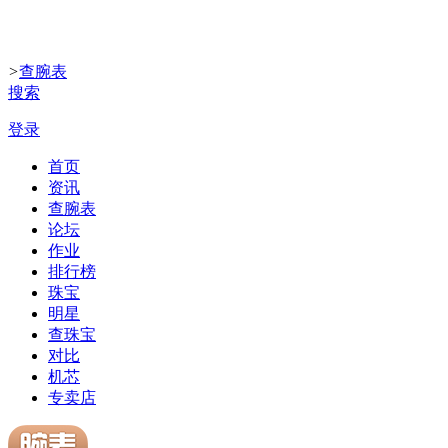
>
查腕表
搜索
登录
首页
资讯
查腕表
论坛
作业
排行榜
珠宝
明星
查珠宝
对比
机芯
专卖店