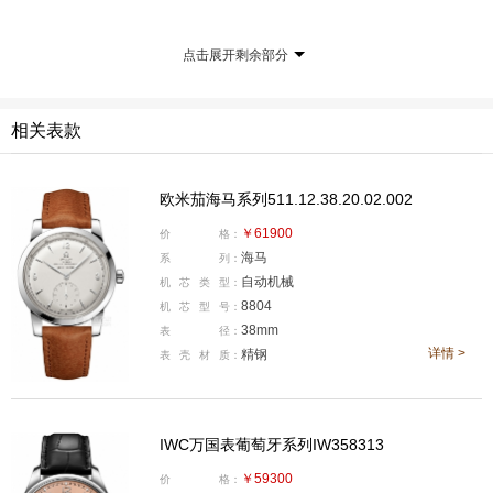
点击展开剩余部分
相关表款
产品型号:IW358313
国内公价:￥59300
欧米茄海马系列511.12.38.20.02.002
腕表直径:40.4毫米
￥61900
价
格：
表壳厚度:12.4毫米
海马
系
列：
机芯类型:自动机械
自动机械
机
芯
类
型：
机芯型号:82200
8804
机
芯
型
号：
38mm
表
径：
表壳材质:精钢
详情 >
精钢
表
壳
材
质：
防水深度:30米
表款详情：
https://www.xbiao.com/iwc/95934/
IWC万国表葡萄牙系列IW358313
腕表点评：
IWC万国表葡萄牙系列IW358313腕表采用标
志性的葡萄牙系列设计，首先让人眼前一亮的三文鱼色表
￥59300
价
格：