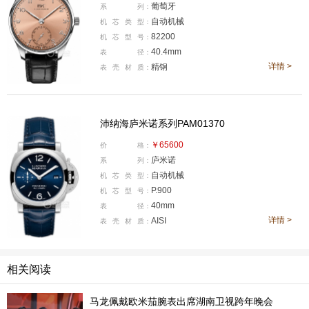
葡萄牙
系
列：
盘，配合简约的IWC葡萄牙系列腕表设计和精致的太阳纹
自动机械
机
芯
类
型：
饰，呈现精致简洁的外观的同时又能展现腕表的完美色
82200
机
芯
型
号：
泽。此外搭配黑色鳄鱼皮表带搭配蝴蝶式折叠表扣，奠定
40.4mm
表
径：
了这款腕表的颜值基础，优雅老钱风的感觉扑面而来。腕
详情 >
精钢
表
壳
材
质：
表采用精钢制作壳体，尺寸为40.4毫米，厚度为12.4毫
米，修饰上侧面拉丝，正面抛光交替。机芯方面其搭载一
沛纳海庐米诺系列PAM01370
枚自产82200型机芯，给配82系机芯，同时装配有勒顿自
动上链系统，上链效率优异，并使用耐磨的氧化锆陶瓷零
￥65600
价
格：
庐米诺
系
列：
部件，满链可提供60小时动储。
自动机械
机
芯
类
型：
P.900
沛纳海庐米诺系列PAM01370
腕表
机
芯
型
号：
40mm
表
径：
详情 >
AISI
表
壳
材
质：
相关阅读
马龙佩戴欧米茄腕表出席湖南卫视跨年晚会