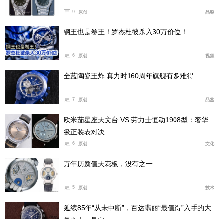
9
原创
品鉴
钢王也是卷王！罗杰杜彼杀入30万价位！
6
原创
视频
全蓝陶瓷王炸 真力时160周年旗舰有多难得
7
原创
品鉴
欧米茄星座天文台 VS 劳力士恒动1908型：奢华
级正装表对决
6
原创
文化
万年历颜值天花板，没有之一
5
原创
技术
延续85年“从未中断”，百达翡丽“最值得”入手的大