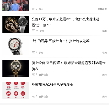
2
原创
时髦星腕
公价11万，欧米茄超霸321，凭什么比普通超
霸“贵一倍？”
产品型号:PAM01370
11
原创
技术
国内公价:￥61900
“针”的迥异 五款带有个性指针腕表选荐
腕表直径:40毫米
机芯类型:自动机械
7
原创
导购
机芯型号:P.900
腕上经典 夺目闪耀： 欧米茄全新超霸系列38毫米
表壳材质:AISI 316L磨砂精钢
腕表
防水深度:100米
2
官网动态
新闻
表款详情：
https://www.xbiao.com/panerai/95091/
欧米茄与2024年巴黎残奥会
腕表点评：
沛纳海庐米诺系列PAM01370腕表配备蓝色太
阳放射饰纹，适合日常佩戴略带一些运动的感觉。附夜光
0
官网动态
新闻
阿拉伯数字及小时标示。腕表内部采用的是沛纳海P.900