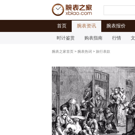
首页
腕表资讯
腕表报价
时计鉴赏
购表指南
行情
腕表之家首页
>
腕表热词
>
旅行表款