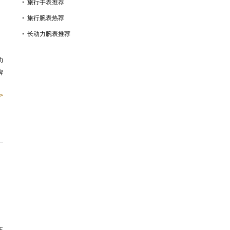
旅行手表推荐
旅行腕表热荐
长动力腕表推荐
功
牌
>