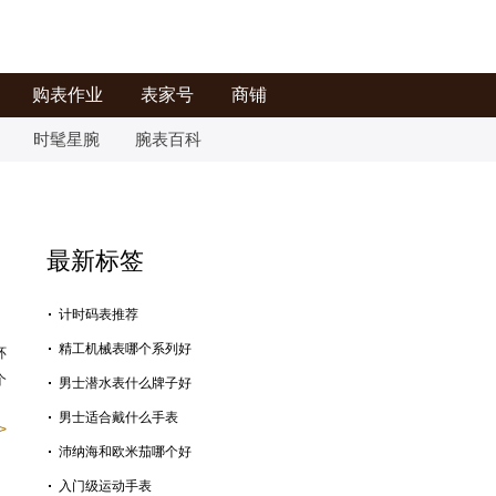
购表作业
表家号
商铺
时髦星腕
腕表百科
最新标签
计时码表推荐
精工机械表哪个系列好
环
个
男士潜水表什么牌子好
男士适合戴什么手表
>
沛纳海和欧米茄哪个好
入门级运动手表