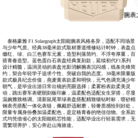
泰格豪雅 F1 Solargraph太阳能腕表风格各异，适配不同场景
与少年气质。经典38毫米款式取材赛道维修站计时钟，表盘点
缀红、绿、白三色赛车元素，造型利落简约、不浮夸厚重，百
搭青春造型。蓝色蛋白石表盘经典复刻款，延续初代F1系列
设计精髓，温润灵动的表盘光影消解腕表沉闷感，线条先锋简
约，契合年轻学子追求个性、突破自我的态度。38毫米限量版
款式极具纪念价值，燕麦黄表款柔和明快，元气色调充满少年
朝气，是毕业出游日常出镜的亮眼选择；柔雾粉表款柔美灵
动，跳出赛车表硬朗刻板印象，温柔配色适配女生穿搭，尽显
温婉雅致格调。清新鼠尾草绿表盘搭配精致镶钻时标，喷砂精
钢表壳搭配一体化表链，佩戴舒适耐磨，轻奢质感恰到好处，
限量专属身份叠加温柔配色，是定格青春的绝佳信物。全系款
式均凭借省心的太阳能机芯性能，适配毕业出行轻装需求，无
需繁琐养护，安心奔赴山海旅途。