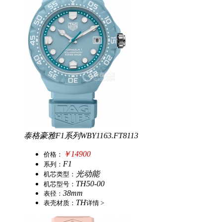
泰格豪雅F1系列WBY1163.FT8113
￥14900
价
格：
F1
系
列：
光动能
机
芯
类
型：
TH50-00
机
芯
型
号：
38mm
表
径：
TH
表
壳
材
质：
详情 >