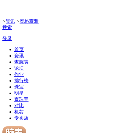
>
资讯
>
泰格豪雅
搜索
登录
首页
资讯
查腕表
论坛
作业
排行榜
珠宝
明星
查珠宝
对比
机芯
专卖店