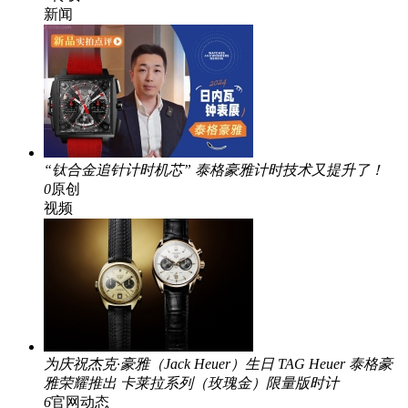
新闻
“钛合金追针计时机芯” 泰格豪雅计时技术又提升了！
0
原创
视频
为庆祝杰克·豪雅（Jack Heuer）生日 TAG Heuer 泰格豪
雅荣耀推出 卡莱拉系列（玫瑰金）限量版时计
6
官网动态