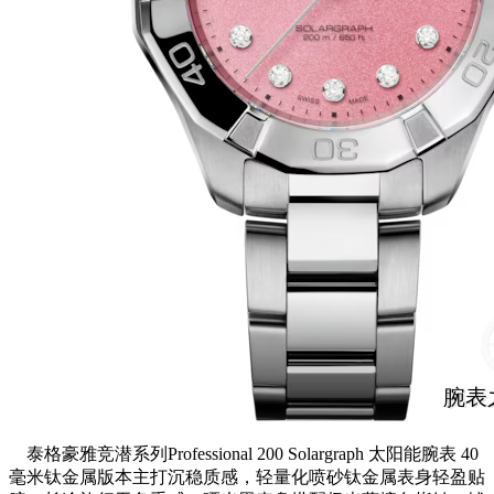
泰格豪雅竞潜系列Professional 200 Solargraph 太阳能腕表 40
毫米钛金属版本主打沉稳质感，轻量化喷砂钛金属表身轻盈贴