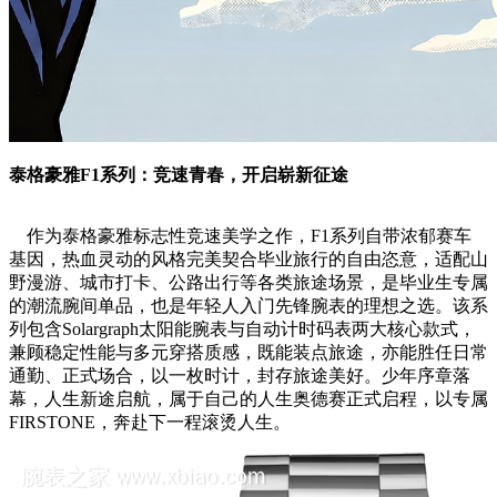
泰格豪雅F1系列：竞速青春，开启崭新征途
作为泰格豪雅标志性竞速美学之作，F1系列自带浓郁赛车
基因，热血灵动的风格完美契合毕业旅行的自由恣意，适配山
野漫游、城市打卡、公路出行等各类旅途场景，是毕业生专属
的潮流腕间单品，也是年轻人入门先锋腕表的理想之选。该系
列包含Solargraph太阳能腕表与自动计时码表两大核心款式，
兼顾稳定性能与多元穿搭质感，既能装点旅途，亦能胜任日常
通勤、正式场合，以一枚时计，封存旅途美好。少年序章落
幕，人生新途启航，属于自己的人生奥德赛正式启程，以专属
FIRSTONE，奔赴下一程滚烫人生。