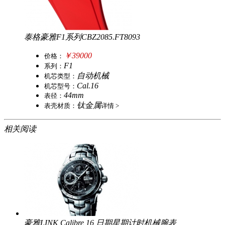
泰格豪雅F1系列CBZ2085.FT8093
￥39000
价
格：
F1
系
列：
自动机械
机
芯
类
型：
Cal.16
机
芯
型
号：
44mm
表
径：
钛金属
表
壳
材
质：
详情 >
相关阅读
豪雅LINK Calibre 16 日期星期计时机械腕表