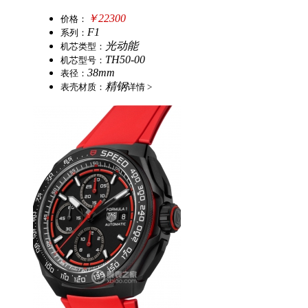
￥22300
价
格：
F1
系
列：
光动能
机
芯
类
型：
TH50-00
机
芯
型
号：
38mm
表
径：
精钢
表
壳
材
质：
详情 >