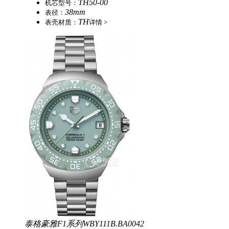
TH50-00
机
芯
型
号：
38mm
表
径：
TH
表
壳
材
质：
详情 >
泰格豪雅F1系列WBY111B.BA0042