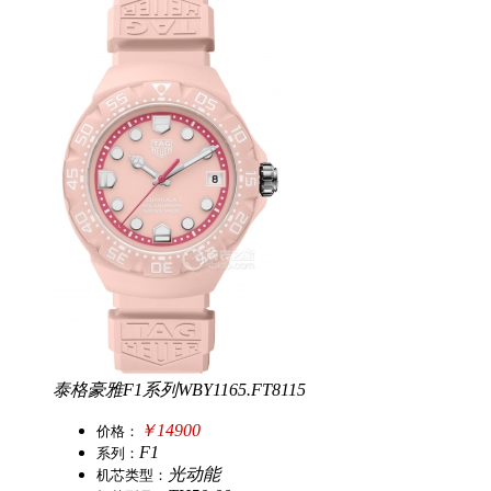
泰格豪雅F1系列WBY1165.FT8115
￥14900
价
格：
F1
系
列：
光动能
机
芯
类
型：