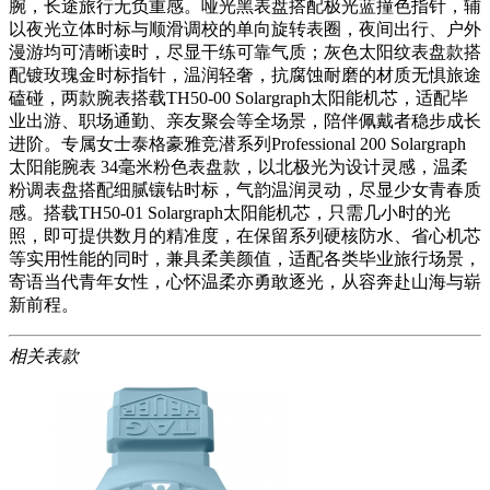
腕，长途旅行无负重感。哑光黑表盘搭配极光蓝撞色指针，辅
以夜光立体时标与顺滑调校的单向旋转表圈，夜间出行、户外
漫游均可清晰读时，尽显干练可靠气质；灰色太阳纹表盘款搭
配镀玫瑰金时标指针，温润轻奢，抗腐蚀耐磨的材质无惧旅途
磕碰，两款腕表搭载TH50-00 Solargraph太阳能机芯，适配毕
业出游、职场通勤、亲友聚会等全场景，陪伴佩戴者稳步成长
进阶。专属女士泰格豪雅竞潜系列Professional 200 Solargraph
太阳能腕表 34毫米粉色表盘款，以北极光为设计灵感，温柔
粉调表盘搭配细腻镶钻时标，气韵温润灵动，尽显少女青春质
感。搭载TH50-01 Solargraph太阳能机芯，只需几小时的光
照，即可提供数月的精准度，在保留系列硬核防水、省心机芯
等实用性能的同时，兼具柔美颜值，适配各类毕业旅行场景，
寄语当代青年女性，心怀温柔亦勇敢逐光，从容奔赴山海与崭
新前程。
相关表款