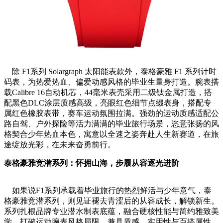
除 F1系列 Solargraph 太阳能表款外，泰格豪雅 F1 系列计时
码表，为热爱热血、偏爱动感风格的毕业生量身打造。腕表搭
载Calibre 16自动机芯，44毫米表壳采用二级钛金属打造，搭
配黑色DLC涂层质感高级，亮眼红色细节点缀表身，搭配专
属红色橡胶表带，赛车运动氛围拉满。强劲的运动质感适配公
路自驾、户外探险等活力满满的毕业旅行场景，恣意张扬的风
格契合少年热血本色，寓意以全速之姿奔赴人生新赛道，在旅
途绽放光彩，在未来奋勇前行。
泰格豪雅竞潜系列：怀拥山海，步履从容逐光进阶
如果说F1系列承载着毕业旅行的热烈鲜活与少年意气，泰
格豪雅竞潜系列，则见证褪去青涩后的从容成长，解锁新生。
系列扎根品牌专业潜水制表底蕴，融合硬核性能与简约雅致美
学，打破运动腕表风格局限，兼具质感、实用性与百搭属性，