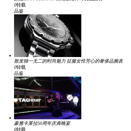
0
转载
品鉴
散发独一无二的时尚魅力 征服女性芳心的奢侈品腕表
0
转载
品鉴
豪雅卡莱拉50周年庆典晚宴
0
转载