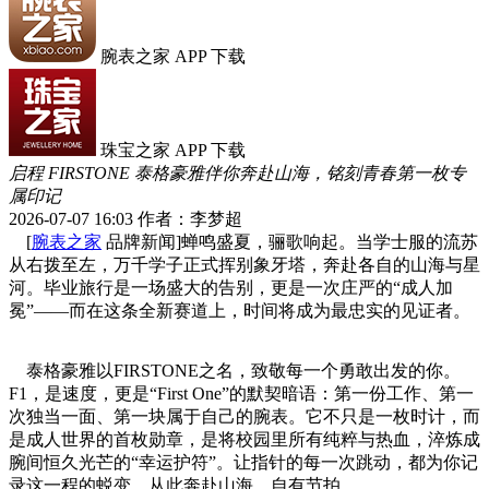
腕表之家 APP 下载
珠宝之家 APP 下载
启程 FIRSTONE 泰格豪雅伴你奔赴山海，铭刻青春第一枚专
属印记
2026-07-07 16:03
作者：李梦超
[
腕表之家
品牌新闻]
蝉鸣盛夏，骊歌响起。当学士服的流苏
从右拨至左，万千学子正式挥别象牙塔，奔赴各自的山海与星
河。毕业旅行是一场盛大的告别，更是一次庄严的“成人加
冕”——而在这条全新赛道上，时间将成为最忠实的见证者。
泰格豪雅以FIRSTONE之名，致敬每一个勇敢出发的你。
F1，是速度，更是“First One”的默契暗语：第一份工作、第一
次独当一面、第一块属于自己的腕表。它不只是一枚时计，而
是成人世界的首枚勋章，是将校园里所有纯粹与热血，淬炼成
腕间恒久光芒的“幸运护符”。让指针的每一次跳动，都为你记
录这一程的蜕变，从此奔赴山海，自有节拍。