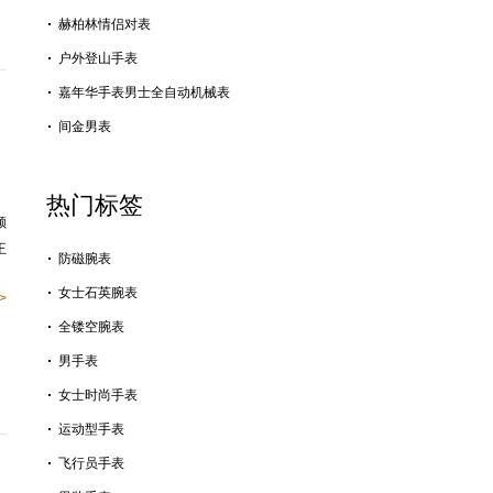
赫柏林情侣对表
户外登山手表
嘉年华手表男士全自动机械表
间金男表
热门标签
领
王
防磁腕表
女士石英腕表
>
全镂空腕表
男手表
女士时尚手表
运动型手表
飞行员手表