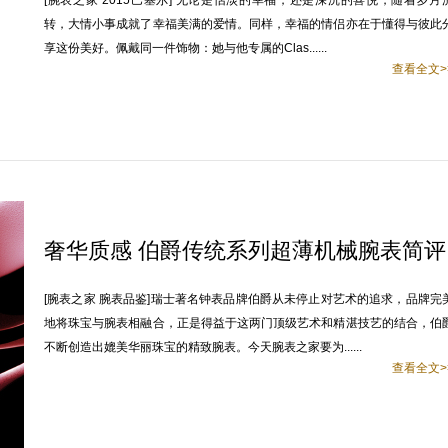
[腕表之家 2015巴塞尔] 无论是恬淡的幸福，还是深沉的喜悦，随着岁月
转，大情小事成就了幸福美满的爱情。同样，幸福的情侣亦在于懂得与彼此
享这份美好。佩戴同一件饰物：她与他专属的Clas......
查看全文>
奢华质感 伯爵传统系列超薄机械腕表简评
[腕表之家 腕表品鉴]瑞士著名钟表品牌伯爵从未停止对艺术的追求，品牌完
地将珠宝与腕表相融合，正是得益于这两门顶级艺术和精湛技艺的结合，伯
不断创造出媲美华丽珠宝的精致腕表。今天腕表之家要为......
查看全文>