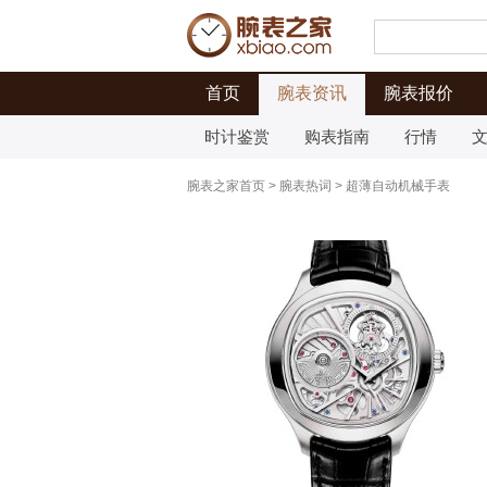
首页
腕表资讯
腕表报价
时计鉴赏
购表指南
行情
腕表之家首页
>
腕表热词
>
超薄自动机械手表