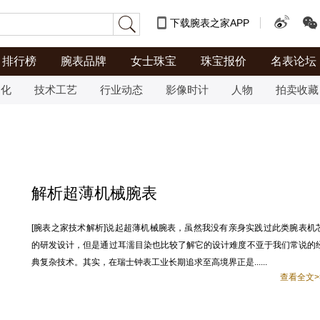
下载腕表之家APP
排行榜
腕表品牌
女士珠宝
珠宝报价
名表论坛
文化
技术工艺
行业动态
影像时计
人物
拍卖收藏
解析超薄机械腕表
[腕表之家技术解析]说起超薄机械腕表，虽然我没有亲身实践过此类腕表机
的研发设计，但是通过耳濡目染也比较了解它的设计难度不亚于我们常说的
典复杂技术。其实，在瑞士钟表工业长期追求至高境界正是......
查看全文>