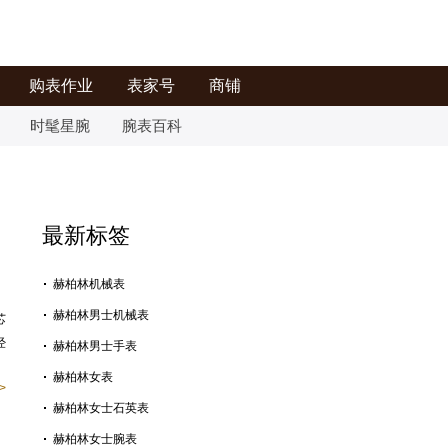
购表作业
表家号
商铺
时髦星腕
腕表百科
最新标签
赫柏林机械表
赫柏林男士机械表
芯
经
赫柏林男士手表
赫柏林女表
>
赫柏林女士石英表
赫柏林女士腕表