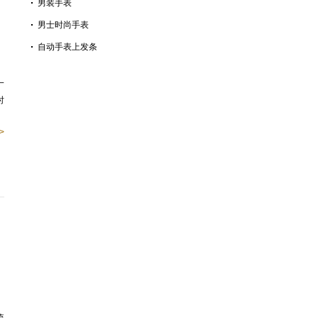
男装手表
男士时尚手表
自动手表上发条
一
时
>