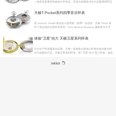
一枚具有新摩登风格的计时作品，其强大的视觉冲击力定能博得怀旧
新元素也不容小觑，这也令它愈加特别。事实上，这是天梭第一款内
人士的喜爱。 震撼设计毫无疑问，镂空机芯是整枚怀表的点睛之笔，
置绝妙镂空机芯的怀表，它展示了怀表的内在之美，
典雅的外观和精密的制作工艺赋予了该怀表震撼的立体视觉效果。革
天梭T-Pocket系列四季音乐怀表
命性的镂空设计使手动上弦机械机芯的构造一目了然，每一个部件都
让人叹为观止。316L精钢款雅致亮丽，亦有其它表壳材料可供选择，
可满足佩戴者不同的品味需求。阿拉伯数字刻度怀旧优雅，完美点缀
受 Antonio Vivaldi 著名的小提琴曲《四季》的启发，天梭 Tissot 创
着表盘，仿佛在向这枚意义非凡、历史悠久的怀表致敬。技术参数：
作了高品质的全新怀表系列。Four Musical Seasons 腕表将当今手
瑞士制造手动上弦机械机芯316L精钢表壳，透明表后盖矿物玻璃表镜
工技艺的最高标准融入到复古的外形之中。Tissot T-Pocket 系列四季
防水性能可抵御相当于3巴（30米/100英尺）的
音乐腕表 四款腕表分别在视觉和音乐上表现了特定的季节：春(ref. T
体验“卫星”动力 天梭卫星系列怀表
852.436.99.037.02)、夏 (ref. T852.436.99.037.01)、秋 (ref. T85
2.436.99.037.03)和冬 (ref. T852.436.99.037.00)，每一款都为腕表
爱好者和乐迷们呈现了不同的四季景象，且每一款都以表盘上不同色
作为生产怀表最多的品牌，天梭一直推陈出新地让怀表也成为集合时
尚与创新的产品。天梭卫星系列怀表，将“"卫星"动力”置入怀表，独具
匠心的奢华设计，让复古怀表展现时代魅力和永恒动力天梭卫星系列
怀表“卫星”动力卫星系列怀表采用了“卫星”机芯 – ETA6498手动上弦
加载更多
机芯，1749134漫游时空有了“卫星”作为怀表的“动力”，漫游时空便成
为分分秒秒地享受。怀表表盘采用源于17Wandering HourslogoMec
hanicalSatellite6技术参数：手动上弦机械机芯ETA64981749- 矿物
玻璃表镜，银色表壳款式：铜质镀铑；金色表壳款式：铜质，具有5-
带链条