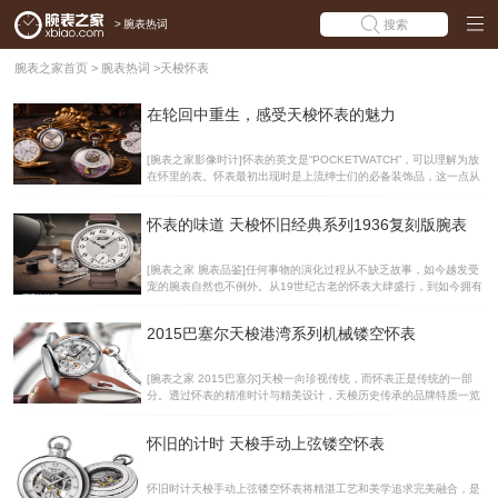
>
腕表热词
搜索
腕表之家首页
>
腕表热词
>
天梭怀表
在轮回中重生，感受天梭怀表的魅力
[腕表之家影像时计]怀表的英文是“POCKETWATCH”，可以理解为放
在怀里的表。怀表最初出现时是上流绅士们的必备装饰品，这一点从
当时的服装剪裁和设计就能看出。后来改进了齿轮装置和擒纵器之
后，瑞士人便设计出价格更低的怀表,从此怀表便进入了寻常百姓的家
怀表的味道 天梭怀旧经典系列1936复刻版腕表
庭。历史上最早提及怀表的资料可以追溯到1462年，一位名叫Barth
olomewManfred的意大利制表商在一封信中得意地宣称，自己的怀表
比摩德纳公爵的好。时间来到15世纪初，德国制表师彼得·亨莱因打
[腕表之家 腕表品鉴]任何事物的演化过程从不缺乏故事，如今越发受
造出第一枚便携钟表，但它和我们现在看到的怀表有所不同，又大又
宠的腕表自然也不例外。从19世纪古老的怀表大肆盛行，到如今拥有
重，只能挂在脖子上。19世纪中叶，怀表制造真正迈向标准化，瑞士
各式设计的腕表时代，不仅是一部象征智慧的时计进化史，更是人类
百年制表品牌天梭的第一块
对时间的一种敬重。在复古元素流行的今天，许多钟表品牌也纷纷推
2015巴塞尔天梭港湾系列机械镂空怀表
出向历史致敬的特殊表款，以重新演绎那些流逝的经典。天梭（Tisso
t）在今年巴塞尔高级钟表珠宝展期间推出了一款以早期历史表款为原
型的复刻版腕表，命名为怀旧经典系列1936，官方型号：T104.405.
[腕表之家 2015巴塞尔]天梭一向珍视传统，而怀表正是传统的一部
16.012.00，今天编辑就将与大家一同分享这枚充满复古味道的全新
分。透过怀表的精准时计与精美设计，天梭历史传承的品牌特质一览
腕表。天梭怀旧经典系列1936复刻版腕表 在第一次世界大战之后，
无余。因此，在天梭港湾系列机械镂空怀表上市之前，天梭港湾系列
男性出于实用性考虑，开
是不完整的。此款腕表沿用了自动计时机械表款表壳外缘的小型凹槽
怀旧的计时 天梭手动上弦镂空怀表
设计，这一独具匠心的细节处理无疑丰富了腕表整体层次感。创新 一
直以来，天梭在注重传统的同时，坚持努力创新，而创新精神作为深
植天梭品牌的DNA，也是其屹立于腕表界必不可少的因素。尽管天梭
怀旧时计天梭手动上弦镂空怀表将精湛工艺和美学追求完美融合，是
港湾系列机械镂空怀表整体散发着浓郁的传统色彩，但其所蕴含的创