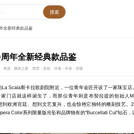
..
周年全新经典款品鉴
0周年全新经典款品鉴
来源：腕表之家
类型：原创
作者：作者：张璐
的
La Scala
斯卡拉歌剧院附近，一位青年金匠开设了一家珠宝店
一家门店就这样诞生了，而那位青年则是布契拉提的创始人
M
想到欧洲宫廷、想到文艺复兴，也会惊艳它独特的雕刻技艺。
2
pera Color
系列限量版
吊坠
和品牌独有的
“Buccellati Cut”
钻石，