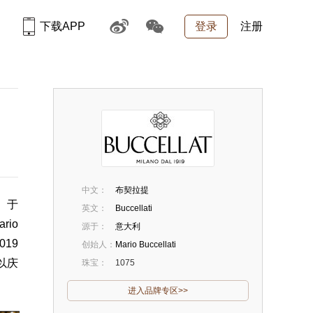
下载APP
登录
注册
中文：
布契拉提
。于
英文：
Buccellati
ario
源于：
意大利
019
创始人：
Mario Buccellati
以庆
珠宝：
1075
进入品牌专区>>