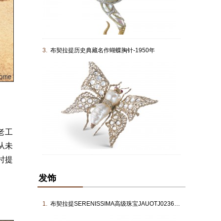
3.
布契拉提历史典藏名作蝴蝶胸针-1950年
老工
从未
时提
发饰
1.
布契拉提SERENISSIMA高级珠宝JAUOTJ023695